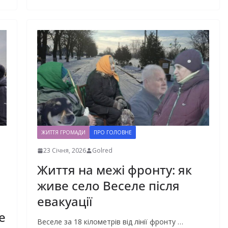
ЖИТТЯ ГРОМАДИ
ПРО ГОЛОВНЕ
23 Січня, 2026
Golred
Життя на межі фронту: як
живе село Веселе після
евакуації
е
Веселе за 18 кілометрів від лінії фронту …