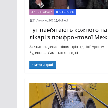
ЖИТТЯ ГРОМАДИ
ПРО ГОЛОВНЕ
21 Лютого, 2026
Golred
Тут пам’ятають кожного па
лікарі з прифронтової Меж
За якихось десять кілометрів від лінії фронту —
будинків… Саме так сьогодні
Читати далі