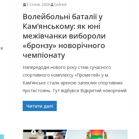
3 Січня, 2026
Golred
й
Волейбольні баталії у
Кам’янському: як юні
межівчанки вибороли
«бронзу» новорічного
ти
чемпіонату
Напередодні нового року стіни сучасного
спортивного комплексу «Прометей» у м.
Кам’янське стали ареною запеклих спортивних
протистоянь. Тут відбувся Відкритий новорічний
Читати далі