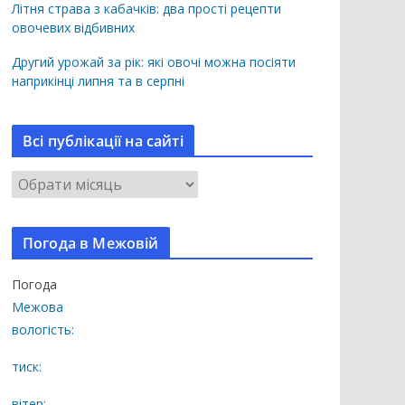
Літня страва з кабачків: два прості рецепти
овочевих відбивних
Другий урожай за рік: які овочі можна посіяти
наприкінці липня та в серпні
Всі публікації на сайті
В
с
і
Погода в Межовій
п
у
Погода
б
Межова
л
вологість:
і
к
тиск:
а
вітер: