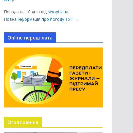
ц
і
Погода на 10 днів від
sinoptik.ua
ї
Повна інформація про погоду ТУТ →
н
а
Online-передплата
с
а
й
т
і
Оголошення