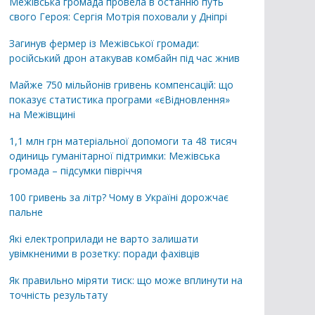
Межівська громада провела в останню путь
свого Героя: Сергія Мотрія поховали у Дніпрі
Загинув фермер із Межівської громади:
російський дрон атакував комбайн під час жнив
Майже 750 мільйонів гривень компенсацій: що
показує статистика програми «єВідновлення»
на Межівщині
1,1 млн грн матеріальної допомоги та 48 тисяч
одиниць гуманітарної підтримки: Межівська
громада – підсумки півріччя
100 гривень за літр? Чому в Україні дорожчає
пальне
Які електроприлади не варто залишати
увімкненими в розетку: поради фахівців
Як правильно міряти тиск: що може вплинути на
точність результату