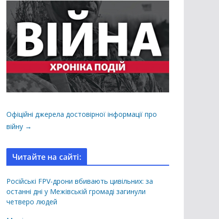
Офіційні джерела достовірної інформації про
війну →
Читайте на сайті:
Російські FPV-дрони вбивають цивільних: за
останні дні у Межівській громаді загинули
четверо людей