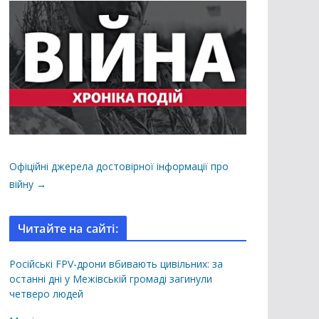
Офіційні джерела достовірної інформації про
війну →
Читайте на сайті:
Російські FPV-дрони вбивають цивільних: за
останні дні у Межівській громаді загинули
четверо людей