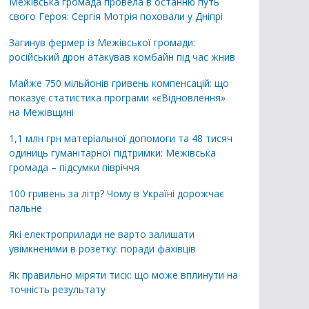
Межівська громада провела в останню путь
свого Героя: Сергія Мотрія поховали у Дніпрі
Загинув фермер із Межівської громади:
російський дрон атакував комбайн під час жнив
Майже 750 мільйонів гривень компенсацій: що
показує статистика програми «єВідновлення»
на Межівщині
1,1 млн грн матеріальної допомоги та 48 тисяч
одиниць гуманітарної підтримки: Межівська
громада – підсумки півріччя
100 гривень за літр? Чому в Україні дорожчає
пальне
Які електроприлади не варто залишати
увімкненими в розетку: поради фахівців
Як правильно міряти тиск: що може вплинути на
точність результату