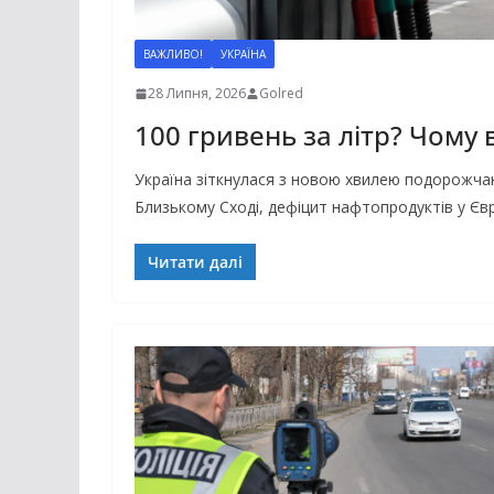
ВАЖЛИВО!
УКРАЇНА
28 Липня, 2026
Golred
100 гривень за літр? Чому 
Україна зіткнулася з новою хвилею подорожчанн
Близькому Сході, дефіцит нафтопродуктів у Євр
Читати далі