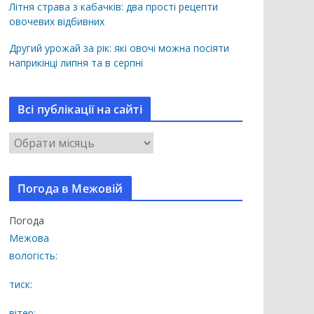
Літня страва з кабачків: два прості рецепти
овочевих відбивних
Другий урожай за рік: які овочі можна посіяти
наприкінці липня та в серпні
Всі публікації на сайті
В
с
і
Погода в Межовій
п
у
Погода
б
Межова
л
вологість:
і
к
тиск:
а
вітер: