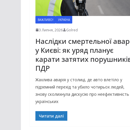
ВАЖЛИВО!
УКРАЇНА
3 Липня, 2026
Golred
Наслідки смертельної аварі
у Києві: як уряд планує
карати затятих порушникі
ПДР
Жахлива аварія у столиці, де авто влетіло у
підземний перехід та убило чотирьох людей,
знову сколихнула дискусію про неефективність
українських
Читати далі