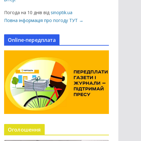
ц
і
Погода на 10 днів від
sinoptik.ua
ї
Повна інформація про погоду ТУТ →
н
а
Online-передплата
с
а
й
т
і
Оголошення