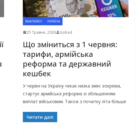
ВАЖЛИВО!
УКРАЇНА
25 Травня, 2026
Golred
ї
Що зміниться з 1 червня:
тарифи, армійська
в
реформа та державний
кешбек
У червні на Україну чекає низка змін: зокрема,
стартує армійська реформа зі збільшенням
виплат військовим. Також з початку літа більше
Читати далі