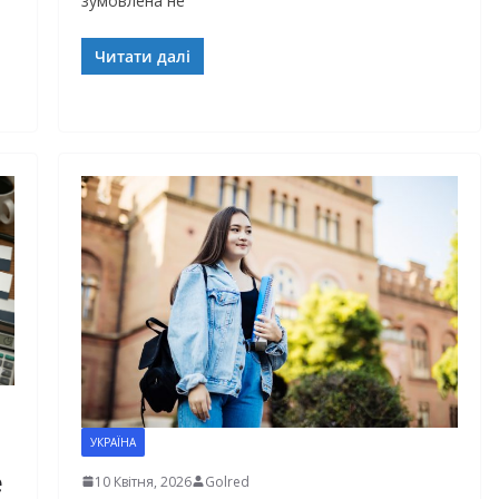
зумовлена не
Читати далі
УКРАЇНА
е
10 Квітня, 2026
Golred