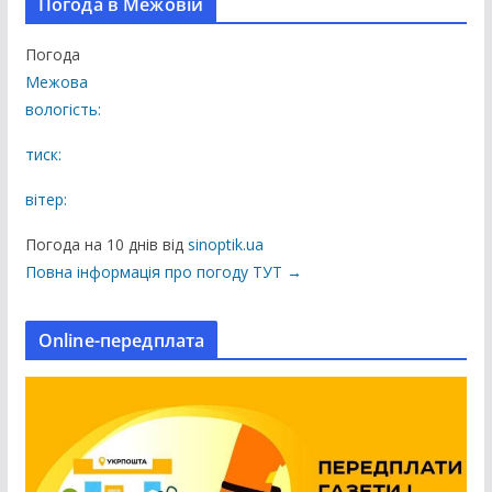
Погода в Межовій
п
у
Погода
б
Межова
л
вологість:
і
к
тиск:
а
вітер:
ц
і
Погода на 10 днів від
sinoptik.ua
ї
Повна інформація про погоду ТУТ →
н
а
Online-передплата
с
а
й
т
і