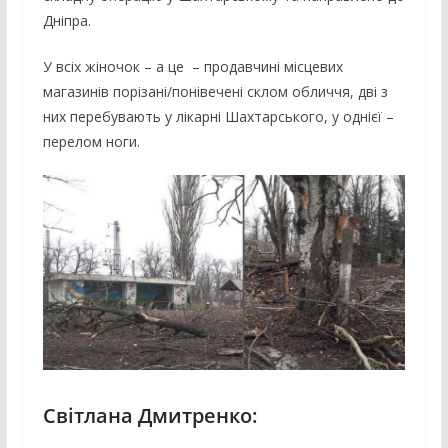
Дніпра.
У всіх жіночок – а це – продавчині місцевих
магазинів порізані/понівечені склом обличчя, дві з
них перебувають у лікарні Шахтарського, у однієї –
перелом ноги.
Світлана Дмитренко: