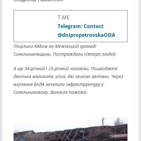
T.ME
Telegram: Contact
@dnipropetrovskaODA
Поцілили КАБом по Межівській громаді
Синельниківщини. Постраждали пʼятеро людей:
А ще 34-річний і 25-річний чоловіки. Пошкоджені
декілька магазинів, кіоск, дві легкові автівки. Через
влучання БпЛА зачепило інфраструктуру у
Синельниковому. Виникла пожежа.