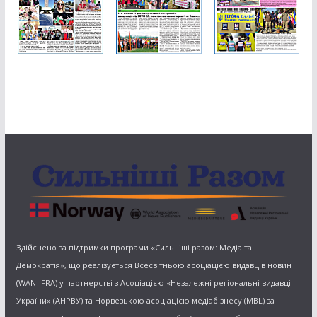
Здійснено за підтримки програми «Сильніші разом: Медіа та
Демократія», що реалізується Всесвітньою асоціацією видавців новин
(WAN-IFRA) у партнерстві з Асоціацією «Незалежні регіональні видавці
України» (АНРВУ) та Норвезькою асоціацією медіабізнесу (MBL) за