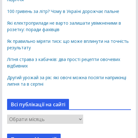
100 гривень за літр? Чому в Україні дорожчає пальне
Які електроприлади не варто залишати увімкненими в
розетку: поради фахівців
Як правильно міряти тиск: що може вплинути на точність
результату
Літня страва з кабачків: два прості рецепти овочевих
відбивних
Другий урожай за рік: які овочі можна посіяти наприкінці
липня та в серпні
Всі публікації на сайті
В
с
і