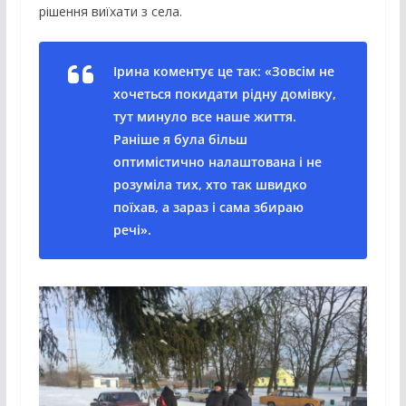
рішення виїхати з села.
Ірина коментує це так: «Зовсім не
хочеться покидати рідну домівку,
тут минуло все наше життя.
Раніше я була більш
оптимістично налаштована і не
розуміла тих, хто так швидко
поїхав, а зараз і сама збираю
речі».