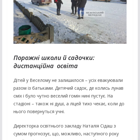
Порожні школи й садочки:
дистанційна освіта
Дітей у Веселому не залишилося – усіх евакуювали
разом із батьками. Дитячий садок, де колись лунав
сміх і було чутно веселий гомін нині пустує. На
стадіоні – також ні душі, а ліцей тихо чекає, коли до
нього повернуться учні.
Директорка освітнього закладу Наталія Сідаш з
сумом прогнозує, що, можливо, наступного року