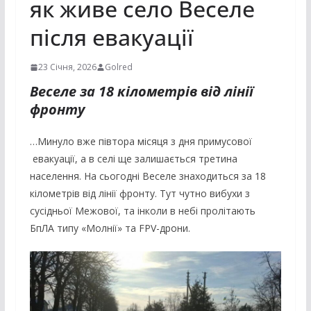
як живе село Веселе
після евакуації
23 Січня, 2026
Golred
Веселе за 18 кілометрів від лінії
фронту
…Минуло вже півтора місяця з дня примусової
евакуації, а в селі ще залишається третина
населення. На сьогодні Веселе знаходиться за 18
кілометрів від лінії фронту. Тут чутно вибухи з
сусідньої Межової, та інколи в небі пролітають
БпЛА типу «Молнії» та FPV-дрони.