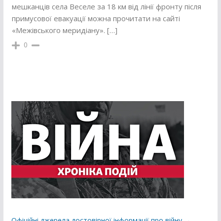
мешканців села Веселе за 18 км від лінії фронту після
примусової евакуації можна прочитати на сайті
«Межівського меридіану». […]
0
Офіційні джерела достовірної інформації про війну →