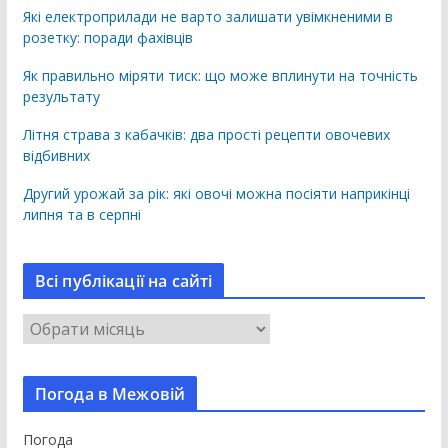
Які електроприлади не варто залишати увімкненими в
розетку: поради фахівців
Як правильно міряти тиск: що може вплинути на точність
результату
Літня страва з кабачків: два прості рецепти овочевих
відбивних
Другий урожай за рік: які овочі можна посіяти наприкінці
липня та в серпні
Всі публікації на сайті
В
с
і
Погода в Межовій
п
у
Погода