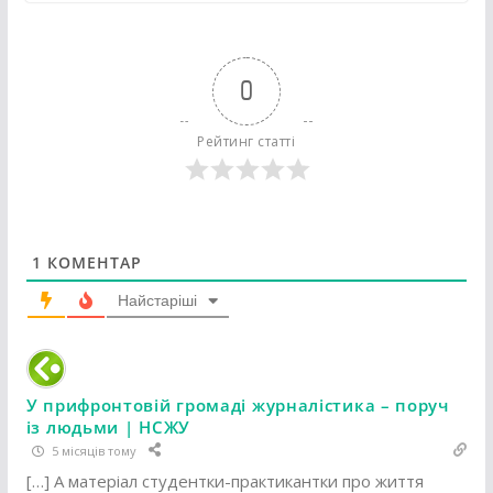
0
Рейтинг статті
1
КОМЕНТАР
Найстаріші
У прифронтовій громаді журналістика – поруч
із людьми | НСЖУ
5 місяців тому
[…] А матеріал студентки-практикантки про життя