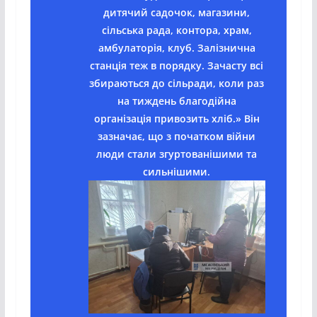
дитячий садочок, магазини,
сільська рада, контора, храм,
амбулаторія, клуб. Залізнична
станція теж в порядку. Зачасту всі
збираються до сільради, коли раз
на тиждень благодійна
організація привозить хліб.» Він
зазначає, що з початком війни
люди стали згуртованішими та
сильнішими.