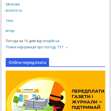
б
Межова
л
вологість:
і
к
тиск:
а
вітер:
ц
і
Погода на 10 днів від
sinoptik.ua
ї
Повна інформація про погоду ТУТ →
н
а
Online-передплата
с
а
й
т
і