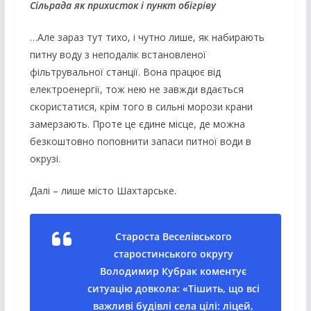
Сільрада як прихисток і пункт обігріву
…Але зараз тут тихо, і чутно лише, як набирають
питну воду з неподалік встановленої
фільтрувальної станції. Вона працює від
електроенергії, тож нею не завжди вдається
скористатися, крім того в сильні морози крани
замерзають. Проте це єдине місце, де можна
безкоштовно поповнити запаси питної води в
окрузі.
Далі – лише місто Шахтарське.
Староста Веселівського
старостинського округу
Володимир Кубрак коментує
ситуацію довкола: «Тішить, що всі
важливі будівлі села цілі: ліцей,