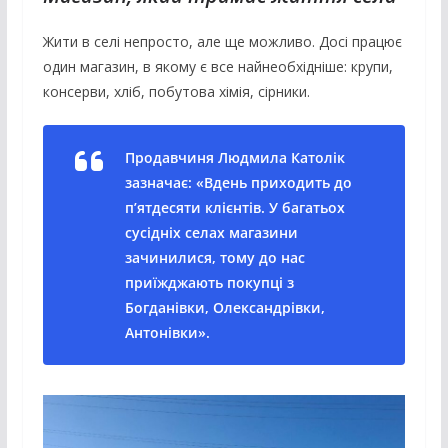
Жити в селі непросто, але ще можливо. Досі працює
один магазин, в якому є все найнеобхідніше: крупи,
консерви, хліб, побутова хімія, сірники.
Продавчиня Людмила Католік
зазначає: «Вдень приходить до
п’ятдесяти клієнтів. У багатьох
сусідніх селах магазини
зачинилися, тому до нас
приїжджають покупці з
Богданівки, Олександрівки,
Антонівки».