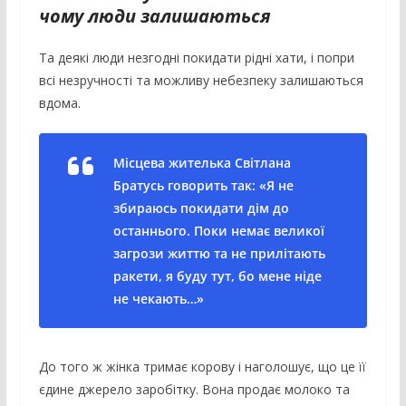
чому люди залишаються
Та деякі люди незгодні покидати рідні хати, і попри
всі незручності та можливу небезпеку залишаються
вдома.
Місцева жителька Світлана
Братусь говорить так: «Я не
збираюсь покидати дім до
останнього. Поки немає великої
загрози життю та не прилітають
ракети, я буду тут, бо мене ніде
не чекають…»
До того ж жінка тримає корову і наголошує, що це її
єдине джерело заробітку. Вона продає молоко та