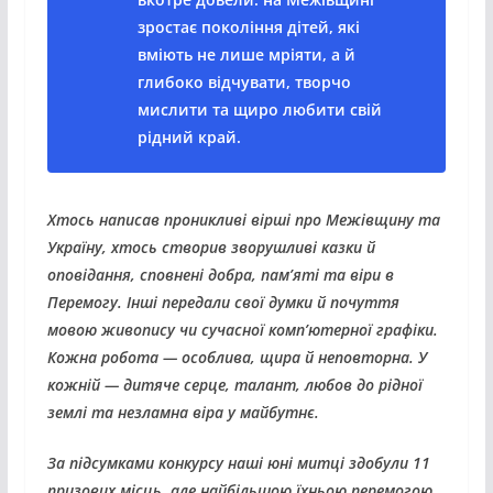
зростає покоління дітей, які
вміють не лише мріяти, а й
глибоко відчувати, творчо
мислити та щиро любити свій
рідний край.
Хтось написав проникливі вірші про Межівщину та
Україну, хтось створив зворушливі казки й
оповідання, сповнені добра, пам’яті та віри в
Перемогу. Інші передали свої думки й почуття
мовою живопису чи сучасної комп’ютерної графіки.
Кожна робота — особлива, щира й неповторна. У
кожній — дитяче серце, талант, любов до рідної
землі та незламна віра у майбутнє.
За підсумками конкурсу наші юні митці здобули 11
призових місць, але найбільшою їхньою перемогою