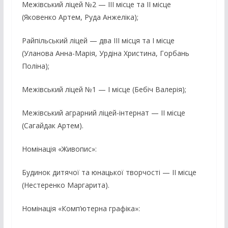
Межівський ліцей №2 — ІІІ місце та ІІ місце
(Яковенко Артем, Руда Анжеліка);
Райпільський ліцей — два ІІІ місця та І місце
(Уланова Анна-Марія, Урдіна Христина, Горбань
Поліна);
Межівський ліцей №1 — І місце (Бебіч Валерія);
Межівський аграрний ліцей-інтернат — ІІ місце
(Сагайдак Артем).
Номінація «Живопис»:
Будинок дитячої та юнацької творчості — ІІ місце
(Нестеренко Маргарита).
Номінація «Комп’ютерна графіка»: