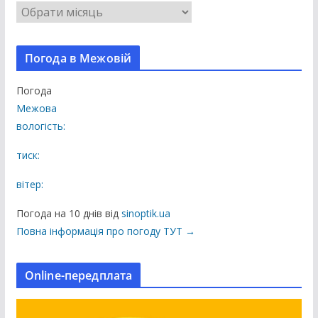
В
с
і
Погода в Межовій
п
у
Погода
б
Межова
л
вологість:
і
к
тиск:
а
вітер:
ц
і
Погода на 10 днів від
sinoptik.ua
ї
Повна інформація про погоду ТУТ →
н
а
Online-передплата
с
а
й