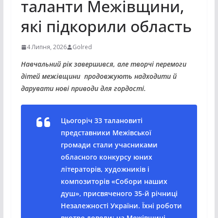
таланти Межівщини,
які підкорили область
4 Липня, 2026
Golred
Навчальний рік завершився, але творчі перемоги
дітей межівщини продовжують надходити й
дарувати нові приводи для гордості.
Цьогоріч 33 талановиті
представники Межівської
громади стали учасниками
обласного конкурсу юних
літераторів, художників і
композиторів «Собори наших
душ», присвяченого 35-й річниці
Незалежності України. Їхні роботи
вкотре довели: на Межівщині