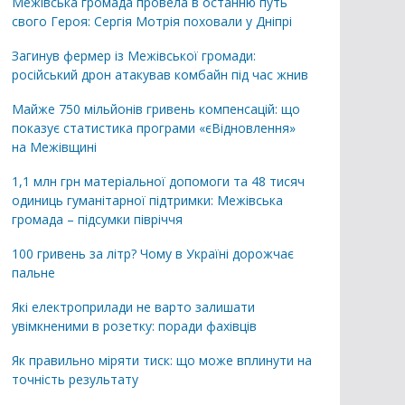
Межівська громада провела в останню путь
свого Героя: Сергія Мотрія поховали у Дніпрі
Загинув фермер із Межівської громади:
російський дрон атакував комбайн під час жнив
Майже 750 мільйонів гривень компенсацій: що
показує статистика програми «єВідновлення»
на Межівщині
1,1 млн грн матеріальної допомоги та 48 тисяч
одиниць гуманітарної підтримки: Межівська
громада – підсумки півріччя
100 гривень за літр? Чому в Україні дорожчає
пальне
Які електроприлади не варто залишати
увімкненими в розетку: поради фахівців
Як правильно міряти тиск: що може вплинути на
точність результату