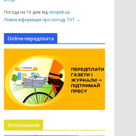
ц
і
Погода на 10 днів від
sinoptik.ua
ї
Повна інформація про погоду ТУТ →
н
а
Online-передплата
с
а
й
т
і
Оголошення