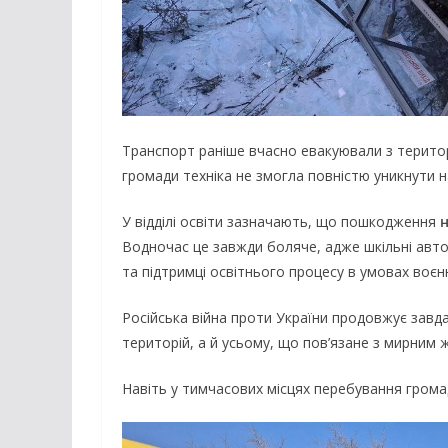
Транспорт раніше вчасно евакуювали з територі
громади техніка не змогла повністю уникнути нас
У відділі освіти зазначають, що пошкодження
Водночас це завжди боляче, адже шкільні автоб
та підтримці освітнього процесу в умовах воєн
Російська війна проти України продовжує зав
територій, а й усьому, що пов’язане з мирним 
Навіть у тимчасових місцях перебування грома