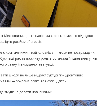
ї Межівщини, проте навіть за сотні кілометрів від рідної
лідків російської агресії.
не є критичними
, і найголовніше — люди не постраждали.
уси відіграють важливу роль в організації підвезення учнів
ного стану й вимушеної евакуації.
давати шкоди не лише інфраструктурі прифронтових
життям — зокрема освіті та безпеці дітей.
да змушена долати нові виклики.