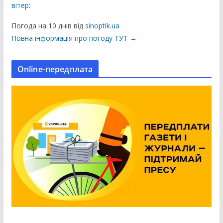
вітер:
ц
і
Погода на 10 днів від
sinoptik.ua
ї
Повна інформація про погоду ТУТ →
н
а
Online-передплата
с
а
й
т
і