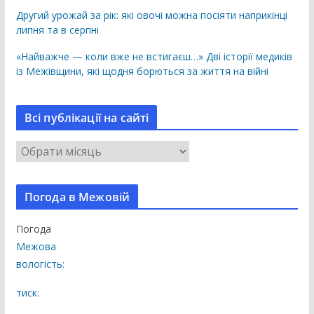
Другий урожай за рік: які овочі можна посіяти наприкінці
липня та в серпні
«Найважче — коли вже не встигаєш…» Дві історії медиків
із Межівщини, які щодня борються за життя на війні
Всі публікації на сайті
В
с
і
Погода в Межовій
п
у
Погода
б
Межова
л
вологість:
і
к
тиск:
а