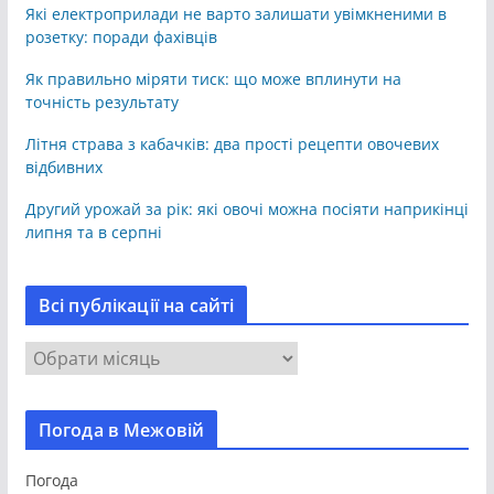
Які електроприлади не варто залишати увімкненими в
розетку: поради фахівців
Як правильно міряти тиск: що може вплинути на
точність результату
Літня страва з кабачків: два прості рецепти овочевих
відбивних
Другий урожай за рік: які овочі можна посіяти наприкінці
липня та в серпні
Всі публікації на сайті
В
с
і
Погода в Межовій
п
у
Погода
б