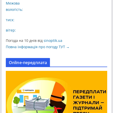
Межова
л
вологість:
і
к
тиск:
а
вітер:
ц
і
Погода на 10 днів від
sinoptik.ua
ї
Повна інформація про погоду ТУТ →
н
а
Online-передплата
с
а
й
т
і