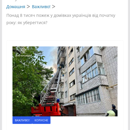
Домашня
Важливо!
Понад 8 тисяч пожеж у домівках українців від початку
року: як уберегтися?
ВАЖЛИВО!
КОРИСНЕ