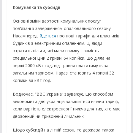
Комуналка та субсидії
Основні зміни вартості комунальних послуг
пов’язані з завершенням опалювального сезону.
Насамперед,
йдеться
про нові тарифи для власників
будинків з електричним опаленням. Ці люди
втратять пільги, які мали взимку. І замість
спеціальної ціни 2 гривні 64 копійки, що діяла на
перші 2000 кВт-год, від травня платитимуть за
загальним тарифом. Наразі становить 4 гривні 32
копійки за кВт-год.
Водночас, “BBC Україна” зауважує, що способом
зекономити для українців залишиться нічний тариф,
коли вартість електроенергії нижча для тих, хто має
двозонний чи тризонний лічильник.
Щодо субсидій на літній сезон, то держава також