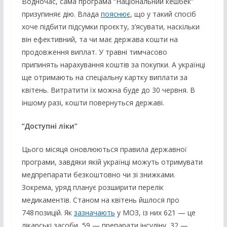
Водночас, сама програма “Національний кешбек”
призупиняє дію. Влада
пояснює
, що у такий спосіб
хоче підбити підсумки проєкту, з’ясувати, наскільки
він ефективний, та чи має держава кошти на
продовження виплат. У травні тимчасово
припинять нарахування коштів за покупки. А українці
ще отримають на спеціальну картку виплати за
квітень. Витратити їх можна буде до 30 червня. В
іншому разі, кошти повернуться державі.
“Доступні ліки”
Цього місяця оновлюються правила державної
програми, завдяки якій українці можуть отримувати
медпрепарати безкоштовно чи зі знижками.
Зокрема, уряд планує розширити перелік
медикаментів. Станом на квітень йшлося про
748 позицій. Як
зазначають
у МОЗ, із них 621 — це
лікарські засоби, 59 — препарати інсуліну, 32 —