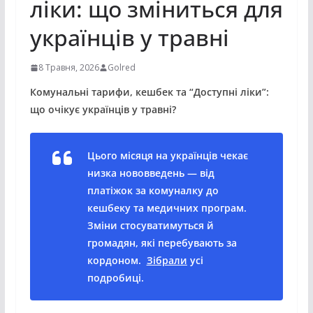
ліки: що зміниться для
українців у травні
8 Травня, 2026
Golred
Комунальні тарифи, кешбек та “Доступні ліки”:
що очікує українців у травні?
Цього місяця на українців чекає
низка нововведень — від
платіжок за комуналку до
кешбеку та медичних програм.
Зміни стосуватимуться й
громадян, які перебувають за
кордоном.
Зібрали
усі
подробиці.