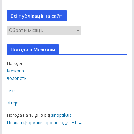
Всі публікації на сайті
В
с
і
Погода в Межовій
п
у
Погода
б
Межова
л
вологість:
і
к
тиск:
а
вітер:
ц
і
Погода на 10 днів від
sinoptik.ua
ї
Повна інформація про погоду ТУТ →
н
а