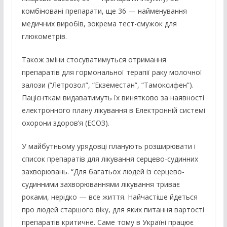
комбіновані препарати, ще 36 — найменування
медичних виробів, зокрема тест-смужок для
глюкометрів.
Також зміни стосуватимуться отримання
препаратів для гормональної терапії раку молочної
залози (“Летрозол”, “Екземестан”, “Тамоксифен”).
Пацієнткам видаватимуть їх винятково за наявності
електронного плану лікування в Електронній системі
охорони здоров’я (ЕСОЗ).
У майбутньому урядовці планують розширювати і
список препаратів для лікування серцево-судинних
захворювань. “Для багатьох людей із серцево-
судинними захворюваннями лікування триває
роками, нерідко — все життя. Найчастіше йдеться
про людей старшого віку, для яких питання вартості
препаратів критичне. Саме тому в Україні працює