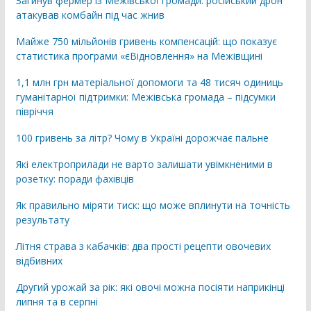
Загинув фермер із Межівської громади: російський дрон
атакував комбайн під час жнив
Майже 750 мільйонів гривень компенсацій: що показує
статистика програми «єВідновлення» на Межівщині
1,1 млн грн матеріальної допомоги та 48 тисяч одиниць
гуманітарної підтримки: Межівська громада – підсумки
півріччя
100 гривень за літр? Чому в Україні дорожчає пальне
Які електроприлади не варто залишати увімкненими в
розетку: поради фахівців
Як правильно міряти тиск: що може вплинути на точність
результату
Літня страва з кабачків: два прості рецепти овочевих
відбивних
Другий урожай за рік: які овочі можна посіяти наприкінці
липня та в серпні