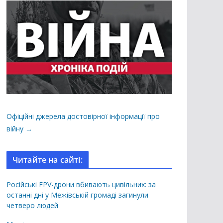
Офіційні джерела достовірної інформації про
війну →
Читайте на сайті:
Російські FPV-дрони вбивають цивільних: за
останні дні у Межівській громаді загинули
четверо людей