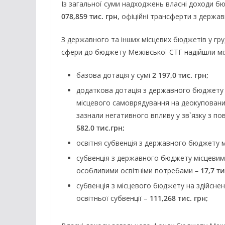
Із загальної суми надходжень власні доходи б
078,859 тис. грн
, офіційні трансферти з держа
З державного та інших місцевих бюджетів у гру
сфери до бюджету Межівської СТГ надійшли м
базова дотація у сумі
2 197,0 тис. грн;
додаткова дотація з державного бюджету
місцевого самоврядування на деокупованих
зазнали негативного впливу у зв`язку з п
582,0 тис.грн;
освітня субвенція з державного бюджету
субвенція з державного бюджету місцеви
особливими освітніми потребами
– 17,7 ти
субвенція з місцевого бюджету на здійснен
освітньої субвенції –
111,268 тис. грн;