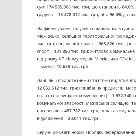
сумі
174 585,966 тис. грн
, що становить
84,0%
грудень –
18 478,312 тис. грн
, або
96,4%
до пла
На фінансування галузей соціально-культурної
Межівської селищної територіальної громади: 
тис. грн
; соціальний захист –
965,826 тис. грн
;
спорт –
131,850 тис. грн
; житлово-комунальне
підтримку КП «Комунсервіс Межівської СР»; інш
– «мінус»
10,658 тис. грн.
Найбільш пріоритетними статтями видатків впр
12 652,512 тис. грн
; придбання предметів, мат
оплата послуг (крім комунальних) –
1 932,340 т
комунальної власності Межівської селищної т
населенню –
487,782 тис. грн
; оплата комуналь
відрядження –
20,011 тис. грн.
Беручи до уваги норми Порядку перерахуванн