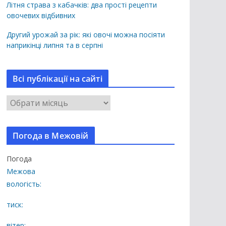
Літня страва з кабачків: два прості рецепти
овочевих відбивних
Другий урожай за рік: які овочі можна посіяти
наприкінці липня та в серпні
Всі публікації на сайті
В
с
і
Погода в Межовій
п
у
Погода
б
Межова
л
вологість:
і
к
тиск:
а
вітер: