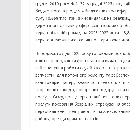
грудня 2010 року № 1132, у грудні 2025 року з
бюджетного періоду міжбюджетних трансферт
суму
10,658 тис. грн
, з них видатки: на реаліз
державної політики у сфері казначейського об
територіальній громаді на 2023-2025 роки –
8,8
території Межівської селищної територіально
Впродовж грудня 2025 року головними розпо
коштів проводилося фінансування видатків дл
забезпечення роботи службового автотранспор
запчастин для поточного ремонту та забезпе
канцтоварів, паперу, знаків поштової оплати, 
спортивних заходів, новорічних подарункових н
послуг зв’язку, послуг організації поштових пе
послуги поховання безрідних, страхування влас
переоснащення повітряної лінії між населеним
району, оренди приміщень та ін.