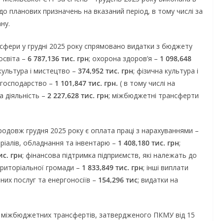
до планових призначень на вказаний період, в тому числі за
ну.
 сфери у грудні 2025 року спрямовано видатки з бюджету
освіта –
6 787,136 тис. грн
; охорона здоров’я –
1 098,648
 культура і мистецтво –
374,952 тис. грн
; фізична культура і
 господарство –
1 101,847 тис. грн.
( в тому числі на
а діяльність –
2 227,628 тис. грн
; міжбюджетні трансферти
одовж грудня 2025 року є оплата праці з нарахуваннями –
еріалів, обладнання та інвентарю –
1 408,180 тис. грн
;
ис. грн
; фінансова підтримка підприємств, які належать до
ериторіальної громади –
1 833,849 тис. грн
; інші виплати
них послуг та енергоносіїв –
154,296 тис
; видатки на
я міжбюджетних трансфертів, затвердженого ПКМУ від 15