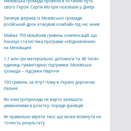
Межівська громада провела в останню путь
свого Героя: Сергія Мотрія поховали у Дніпрі
Загинув фермер із Межівської громади:
російський дрон атакував комбайн під час жнив
Майже 750 мільйонів гривень компенсацій: що
показує статистика програми «єВідновлення»
на Межівщині
1,1 млн грн матеріальної допомоги та 48 тисяч
одиниць гуманітарної підтримки: Межівська
громада – підсумки півріччя
100 гривень за літр? Чому в Україні дорожчає
пальне
Які електроприлади не варто залишати
увімкненими в розетку: поради фахівців
Як правильно міряти тиск: що може вплинути на
точність результату