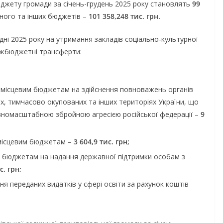
юджету громади за січень-грудень 2025 року становлять
99
вного та інших бюджетів –
101
358,248 тис. грн.
дні 2025 року на утримання закладів соціально-культурної
іжбюджетні трансферти:
 місцевим бюджетам на здійснення повноважень органів
, тимчасово окупованих та інших територіях України, що
овномасштабною збройною агресією російської федерації –
9
 місцевим бюджетам –
3 604,9 тис. грн;
м бюджетам на надання державної підтримки особам з
с. грн;
ня переданих видатків у сфері освіти за рахунок коштів