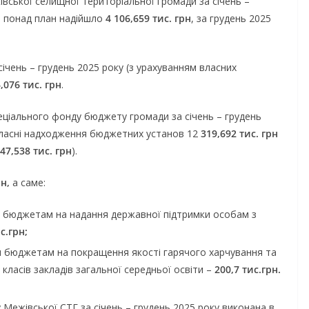
ської селищної територіальної громади за січень –
, понад план надійшло
4 106,659 тис. грн
, за грудень 2025
чень – грудень 2025 року (з урахуванням власних
,076 тис. грн
.
пеціального фонду бюджету громади за січень – грудень
власні надходження бюджетних установ 12
319,692 тис. грн
47,538 тис. грн
).
рн,
а саме:
м бюджетам на надання державної підтримки особам з
с.грн;
 бюджетам на покращення якості гарячого харчування та
класів закладів загальної середньої освіти –
200,7 тис.грн.
ежівської СТГ за січень – грудень 2025 року виконана в