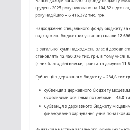
Власні доходи загального фонду бюджету Межів
грудень 2025 року виконано на
104,32
відсотка
року надійшло –
6 416,372 тис. грн
.
Надходження спеціального фонду бюджету за сі
надходжень бюджетних установ) склали
12 696
Із загальної суми надходжень власні доходи с
становлять
12 450,376 тис. грн,
в тому числі: 
(з них благодійні внески, гранти та дарунки
11 5
Субвенції з державного бюджету –
234,6 тис.г
субвенція з державного бюджету місцеви
особливими освітніми потребами –
45,0 ти
Субвенція з державного бюджету місцевим
фінансування харчування учнів початкових 
Видаткова частина загального фонду бюджету М