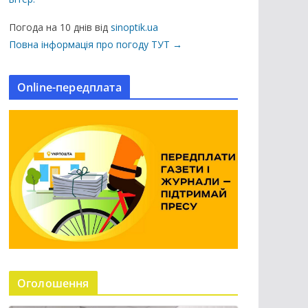
ц
і
Погода на 10 днів від
sinoptik.ua
ї
Повна інформація про погоду ТУТ →
н
а
Online-передплата
с
а
й
т
і
Оголошення