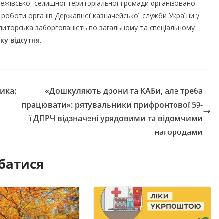
жівської селищної територіальної громади організовано
роботи органів Державної казначейської служби України у
диторська заборгованість по загальному та спеціальному
ку відсутня.
ика:
«Дошкуляють дрони та КАБи, але треба
працювати»: рятувальники прифронтової 59-
ї ДПРЧ відзначені урядовими та відомчими
нагородами
батися