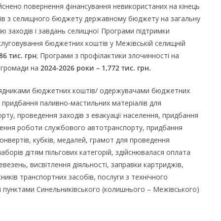
дійснено повернення фінансування невикористаних на кінець
ів з селищного бюджету державному бюджету на загальну
ацію заходів і завдань селищної Програми підтримки
слуговування бюджетних коштів у Межівській селищній
86 тис. грн
; Програми з профілактики злочинності на
ї громади на
2024-2026 роки – 1,772 тис. грн.
рядниками бюджетних коштів/ одержувачами бюджетних
я придбання паливно-мастильних матеріалів для
ту, проведення заходів з евакуації населення, придбання
чення роботи службового автотранспорту, придбання
конвертів, кубків, медалей, грамот для проведення
аборів дітям пільгових категорій, здійснювалася оплата
ревезень, висвітлення діяльності, заправки картриджів,
ників транспортних засобів, послуги з технічного
и пунктами Синельниківського (колишнього – Межівського)