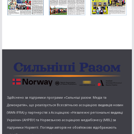
Здійснено за підтримки програми «Сильніші разом: Медіа та
Демократія», що реалізується Всесвітньою асоціацією видавців новин
(WAN-IFRA) у партнерстві з Асоціацією «Незалежні регіональні видавці
України» (АНРВУ) та Норвезькою асоціацією медіабізнесу (MBL) за
підтримки Норвегії. Погляди авторів не обов’язково відображають