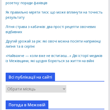
розетку: поради фахівців
Як правильно міряти тиск: що може вплинути на точність
результату
Літня страва з кабачків: два прості рецепти овочевих
відбивних
Другий урожай за рік: які овочі можна посіяти наприкінці
липня та в серпні
«Найважче — коли вже не встигаєш…» Дві історії медиків
із Межівщини, які щодня борються за життя на війні
Всі публікації на сайті
В
с
і
Погода в Межовій
п