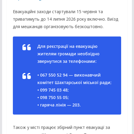
Евакуаційні заходи стартували 15 червня та
триватимуть до 14 липня 2026 року включно. Виїзд
для мешканців організовують безкоштовно.
Для реєстрації на евакуацію
жителям громади необхідно
звернутися за телефонами:
• 067 550 52 94 — виконавчий
комітет Шахтарської міської ради;
• 099 745 03 48;
• 098 750 55 05;
• гаряча лінія — 203.
Також у місті працює збірний пункт евакуації за