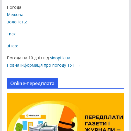
у
Погода
б
Межова
л
вологість:
і
к
тиск:
а
вітер:
ц
і
Погода на 10 днів від
sinoptik.ua
ї
Повна інформація про погоду ТУТ →
н
а
Online-передплата
с
а
й
т
і