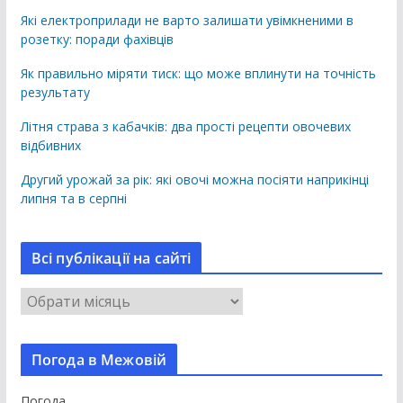
Які електроприлади не варто залишати увімкненими в
розетку: поради фахівців
Як правильно міряти тиск: що може вплинути на точність
результату
Літня страва з кабачків: два прості рецепти овочевих
відбивних
Другий урожай за рік: які овочі можна посіяти наприкінці
липня та в серпні
Всі публікації на сайті
В
с
і
Погода в Межовій
п
у
Погода