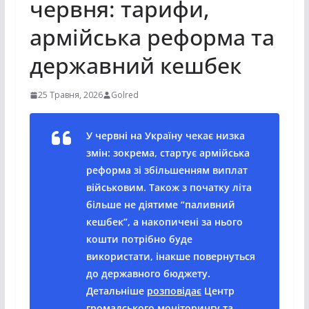
червня: тарифи,
армійська реформа та
державний кешбек
25 Травня, 2026
Golred
У червні на Україну чекає низка
змін: зокрема, стартує армійська
реформа зі збільшенням виплат
військовим. Також з початку літа
більше не діятиме “паливний
кешбек”, а накопичені за нього
кошти потрібно буде
використати, інакше повернуться
до державного бюджету.
Детальніше
розповідає
Центр
громадського моніторингу та