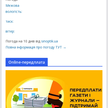
б
Межова
л
вологість:
і
к
тиск:
а
вітер:
ц
і
Погода на 10 днів від
sinoptik.ua
ї
Повна інформація про погоду ТУТ →
н
а
Online-передплата
с
а
й
т
і