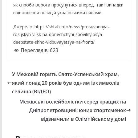
як спроби ворога просунутися вперед, так і випадки
відновлення позицій українськими силами.
Джерело: https://shtab.info/news/prosuvannya-
rosijskyh-vijsk-na-donechchyni-spovilnylosya-
deepstate-shho-vidbuvayetsya-na-fronti/
Переглядів:
623
У Межовій горить Свято-Успенський храм,
який понад 20 років був одним із символів
селища (ВІДЕО)
Межівські волейболістки серед кращих на
Дніпропетровщині: юних спортсменок
відзначили в Олімпійському домі