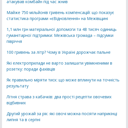
атакував комбайн під час жнив
Майже 750 мільйонів гривень компенсацій: що показує
статистика програми «єВідновлення» на Межівщині
1,1 млн грн матеріальної допомоги та 48 тисяч одиниць
гуманітарної підтримки: Межівська громада – підсумки
півріччя
100 гривень за літр? Чому в Україні дорожчає пальне
Які електроприлади не варто залишати увімкненими в
розетку: поради фахівців
Як правильно міряти тиск: що може вплинути на точність
результату
Літня страва з кабачків: два прості рецепти овочевих
відбивних
Другий урожай за рік: які овочі можна посіяти наприкінці
липня та в серпні