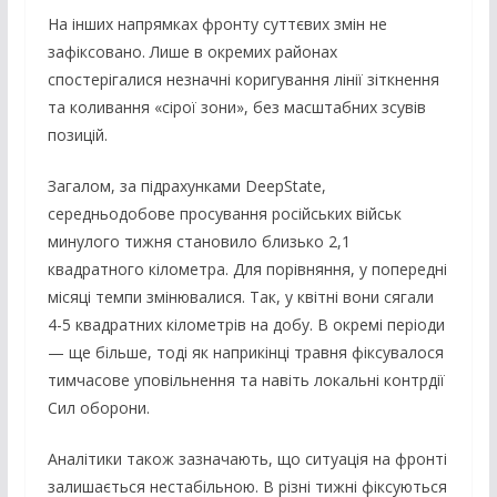
На інших напрямках фронту суттєвих змін не
зафіксовано. Лише в окремих районах
спостерігалися незначні коригування лінії зіткнення
та коливання «сірої зони», без масштабних зсувів
позицій.
Загалом, за підрахунками DeepState,
середньодобове просування російських військ
минулого тижня становило близько 2,1
квадратного кілометра. Для порівняння, у попередні
місяці темпи змінювалися. Так, у квітні вони сягали
4-5 квадратних кілометрів на добу. В окремі періоди
— ще більше, тоді як наприкінці травня фіксувалося
тимчасове уповільнення та навіть локальні контрдії
Сил оборони.
Аналітики також зазначають, що ситуація на фронті
залишається нестабільною. В різні тижні фіксуються