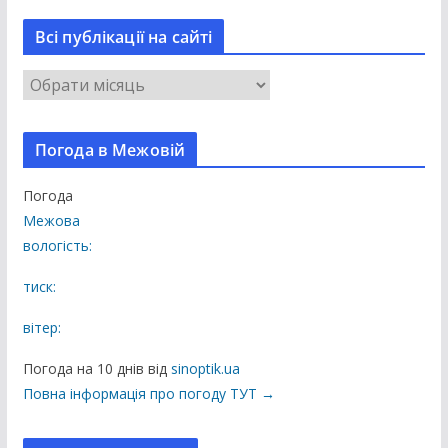
Всі публікації на сайті
В
с
і
Погода в Межовій
п
у
Погода
б
Межова
л
вологість:
і
к
тиск:
а
вітер:
ц
і
Погода на 10 днів від
sinoptik.ua
ї
Повна інформація про погоду ТУТ →
н
а