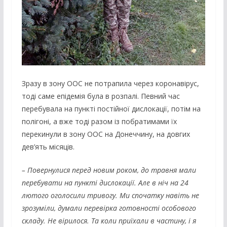
Зразу в зону ООС не потрапила через коронавірус,
тоді саме епідемія була в розпалі. Певний час
перебувала на пункті постійної дислокації, потім на
полігоні, а вже тоді разом із побратимами їх
перекинули в зону ООС на Донеччину, на довгих
дев’ять місяців.
– Повернулися перед новим роком, до травня мали
перебувати на пункті дислокації. Але в ніч на 24
лютого оголосили тривогу. Ми спочатку навіть не
зрозуміли, думали перевірка готовності особового
складу. Не вірилося. Та коли приїхали в частину, і я