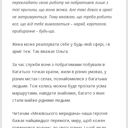
перекладати свою роботу на побратимів лише з
тієї причини, що вона жінка. Але такі довго в армії
не затримуються. Тому вважаю, що треба робити
все, що від тебе вимагається – наряд, картопля,
прибирання – будь-що.
Жінка може реалізувати себе у будь-якій сфері, і в
армії теж. Так вважає Ольга.
За час служби вони з побратимами побували в
багатьох точках країни, жили в різних умовах, у
різних містах і селах, познайомилися з багатьма
людьми. Тож колись можна буде проїхати усіма
маршрутами, навідати знайомих, багато з яких
стали майже рідними людьми.
Читачам «Межівського меридіана» наша героїня
бажає найшвидшої перемоги, миру, щоб кожен
повернувся додому, до своїх рідних. І щоб люди