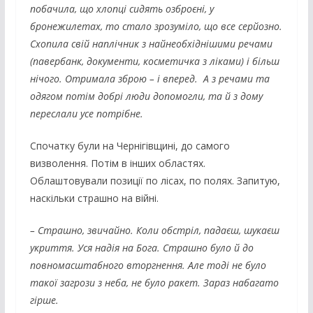
побачила, що хлопці сидять озброєні, у
бронежилетах, то стало зрозуміло, що все серйозно.
Схопила свій наплічник з найнеобхіднішими речами
(павербанк, документи, косметичка з ліками) і більш
нічого. Отримала зброю – і вперед. А з речами та
одягом потім добрі люди допомогли, та й з дому
переслали усе потрібне.
Спочатку були на Чернігівщині, до самого
визволення. Потім в інших областях.
Облаштовували позиції по лісах, по полях. Запитую,
наскільки страшно на війні.
– Страшно, звичайно. Коли обстріл, падаєш, шукаєш
укриття. Уся надія на Бога. Страшно було й до
повномасштабного вторгнення. Але тоді не було
такої загрози з неба, не було ракет. Зараз набагато
гірше.