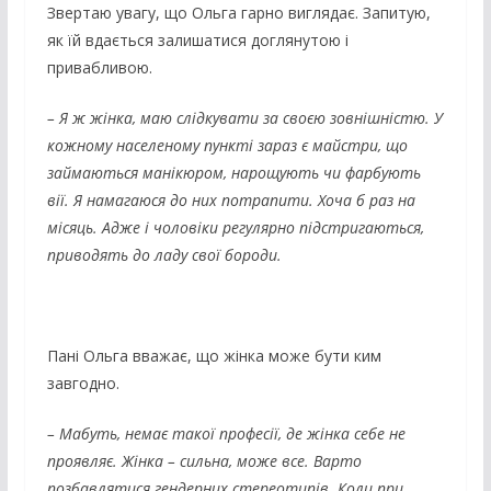
Звертаю увагу, що Ольга гарно виглядає. Запитую,
як їй вдається залишатися доглянутою і
привабливою.
– Я ж жінка, маю слідкувати за своєю зовнішністю. У
кожному населеному пункті зараз є майстри, що
займаються манікюром, нарощують чи фарбують
вії. Я намагаюся до них потрапити. Хоча б раз на
місяць. Адже і чоловіки регулярно підстригаються,
приводять до ладу свої бороди.
Пані Ольга вважає, що жінка може бути ким
завгодно.
– Мабуть, немає такої професії, де жінка себе не
проявляє. Жінка – сильна, може все. Варто
позбавлятися гендерних стереотипів. Коли при