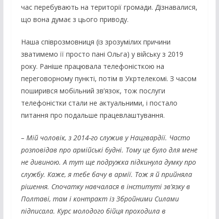
час перебувають на території громади. Дізнавалися,
що вона думає з цього приводу.
Наша співрозмовниця (із зрозумілих причини
зватимемо її просто пані Ольга) у війську з 2019
року. Раніше працювала телефоністкою на
переговорному пункті, потім в Укртелекомі. З часом
поширився мобільний зв’язок, тож послуги
телефоністки стали не актуальними, і постало
питання про подальше працевлаштування.
– Мій чоловік, з 2014-го служив у Нацгвардії. Часто
розповідав про армійські будні. Тому це було для мене
не дивиною. А тут ще подружка підкинула думку про
службу. Каже, я тебе бачу в армії. Тож я й прийняла
рішення. Спочатку навчалася в інституті зв’язку в
Полтаві, там і контракт із Збройними Силами
підписала. Курс молодого бійця проходила в