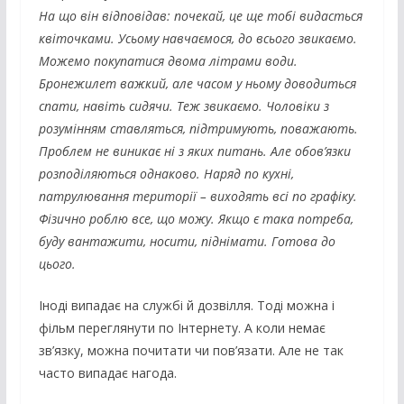
На що він відповідав: почекай, це ще тобі видасться
квіточками. Усьому навчаємося, до всього звикаємо.
Можемо покупатися двома літрами води.
Бронежилет важкий, але часом у ньому доводиться
спати, навіть сидячи. Теж звикаємо. Чоловіки з
розумінням ставляться, підтримують, поважають.
Проблем не виникає ні з яких питань. Але обов’язки
розподіляються однаково. Наряд по кухні,
патрулювання території – виходять всі по графіку.
Фізично роблю все, що можу. Якщо є така потреба,
буду вантажити, носити, піднімати. Готова до
цього.
Іноді випадає на службі й дозвілля. Тоді можна і
фільм переглянути по Інтернету. А коли немає
зв’язку, можна почитати чи пов’язати. Але не так
часто випадає нагода.