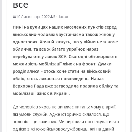
все
10 Листопада, 2022
Redactor
Нині на вулицях наших населених пунктів серед
військових-чоловіків зустрічаємо також жінок у
одностроях. Хоча й кажуть, що у війни не жіноче
обличчя, та все ж багато українок наразі
перебувають у лавах ЗСУ. Сьогодні обговорюють
можливість мобілізації жінок на фронт. Думки
розділилися – хтось хоче стати на військовий
облік, хтось лякається нововведень. Наразі
Верховна Рада вже затвердила правила обліку та
мобілізації жінок в Україні.
До чоловіків якось не виникає питань: чому в армії,
які умови служби. Адже історично склалося, що
чоловік – це захисник. Ми вирішили поспілкуватися з
однією з жінок-військовослужбовиць, які на даний