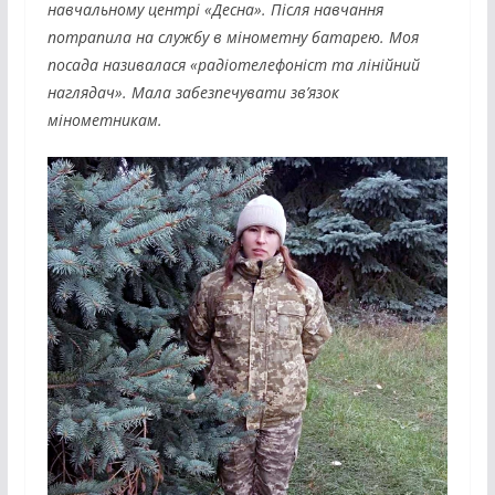
навчальному центрі «Десна». Після навчання
потрапила на службу в мінометну батарею. Моя
посада називалася «радіотелефоніст та лінійний
наглядач». Мала забезпечувати зв’язок
мінометникам.