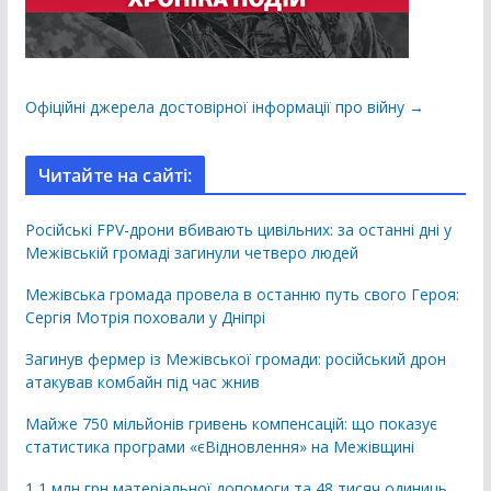
Офіційні джерела достовірної інформації про війну →
Читайте на сайті:
Російські FPV-дрони вбивають цивільних: за останні дні у
Межівській громаді загинули четверо людей
Межівська громада провела в останню путь свого Героя:
Сергія Мотрія поховали у Дніпрі
Загинув фермер із Межівської громади: російський дрон
атакував комбайн під час жнив
Майже 750 мільйонів гривень компенсацій: що показує
статистика програми «єВідновлення» на Межівщині
1,1 млн грн матеріальної допомоги та 48 тисяч одиниць