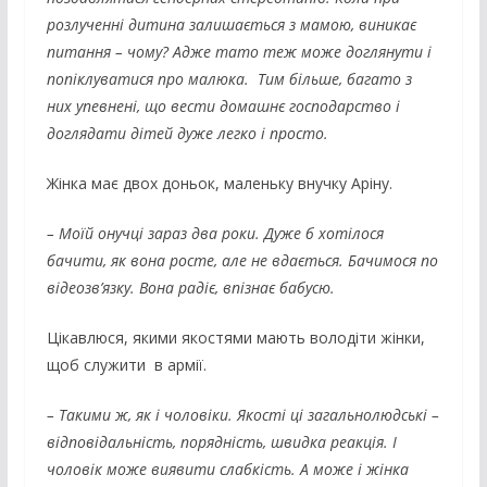
розлученні дитина залишається з мамою, виникає
питання – чому? Адже тато теж може доглянути і
попіклуватися про малюка. Тим більше, багато з
них упевнені, що вести домашнє господарство і
доглядати дітей дуже легко і просто.
Жінка має двох доньок, маленьку внучку Аріну.
– Моїй онучці зараз два роки. Дуже б хотілося
бачити, як вона росте, але не вдається. Бачимося по
відеозв’язку. Вона радіє, впізнає бабусю.
Цікавлюся, якими якостями мають володіти жінки,
щоб служити в армії.
– Такими ж, як і чоловіки. Якості ці загальнолюдські –
відповідальність, порядність, швидка реакція. І
чоловік може виявити слабкість. А може і жінка