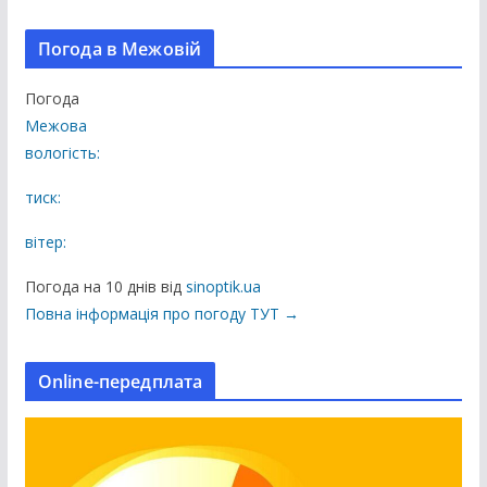
с
і
Погода в Межовій
п
у
Погода
б
Межова
л
вологість:
і
к
тиск:
а
вітер:
ц
і
Погода на 10 днів від
sinoptik.ua
ї
Повна інформація про погоду ТУТ →
н
а
Online-передплата
с
а
й
т