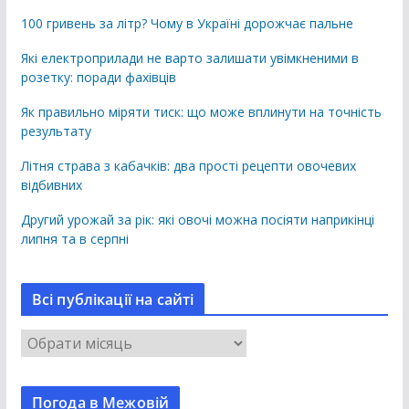
100 гривень за літр? Чому в Україні дорожчає пальне
Які електроприлади не варто залишати увімкненими в
розетку: поради фахівців
Як правильно міряти тиск: що може вплинути на точність
результату
Літня страва з кабачків: два прості рецепти овочевих
відбивних
Другий урожай за рік: які овочі можна посіяти наприкінці
липня та в серпні
Всі публікації на сайті
В
с
і
Погода в Межовій
п