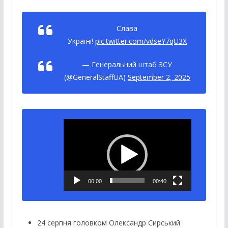
Слава
Україні!
pic.twitter.com/vdseY7qU3X
— Генеральний штаб ЗСУ
(@GeneralStaffUA)
September 2, 2025
Відеопрогравач
00:00
00:40
24 серпня головком Олександр Сирський