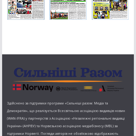
Здійснено за підтримки програми «Сильніші разом: Медіа та
Демократія», що реалізується Всесвітньою асоціацією видавців новин
(WAN-IFRA) у партнерстві з Асоціацією «Незалежні регіональні видавці
України» (АНРВУ) та Норвезькою асоціацією медіабізнесу (MBL) за
підтримки Норвегії. Погляди авторів не обов’язково відображають