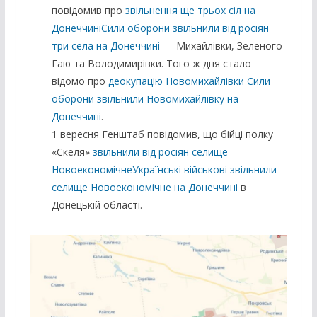
повідомив про
звільнення ще трьох сіл на
ДонеччиніСили оборони звільнили від росіян
три села на Донеччині
— Михайлівки, Зеленого
Гаю та Володимирівки. Того ж дня стало
відомо про
деокупацію Новомихайлівки Сили
оборони звільнили Новомихайлівку на
Донеччині
.
1 вересня Генштаб повідомив, що бійці полку
«Скеля»
звільнили від росіян селище
НовоекономічнеУкраїнські військові звільнили
селище Новоекономічне на Донеччині
в
Донецькій області.