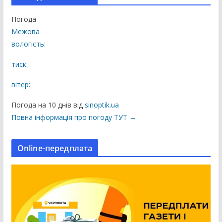
у
Погода
б
Межова
л
вологість:
і
к
тиск:
а
вітер:
ц
і
Погода на 10 днів від
sinoptik.ua
ї
Повна інформація про погоду ТУТ →
н
а
Online-передплата
с
а
й
т
і