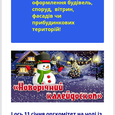
оформлення будівель,
споруд, вітрин,
фасадів чи
прибудинкових
територій!
І ось 11 січня оргкомітет на чолі із