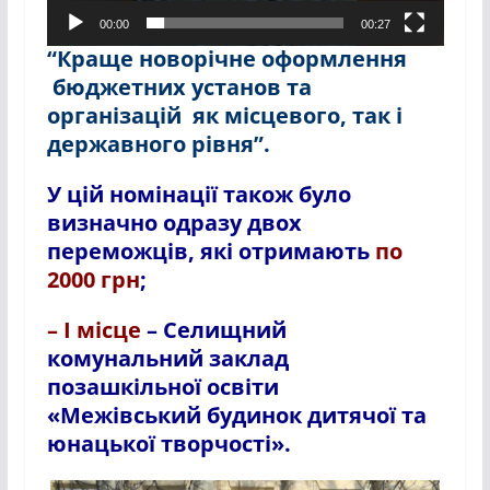
00:00
00:27
“Краще новорічне оформлення
бюджетних установ та
організацій як місцевого, так і
державного рівня”.
У цій номінації також було
визначно одразу двох
переможців, які отримають
по
2000 грн
;
– І місце
– Селищний
комунальний заклад
позашкільної освіти
«Межівський будинок дитячої та
юнацької творчості».