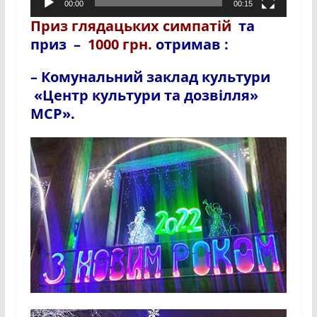
00:00
00:15
Приз глядацьких симпатій
та
приз –
1000 грн.
отримав
:
– Комунальний заклад культури
«Центр культури та дозвілля»
МСР».