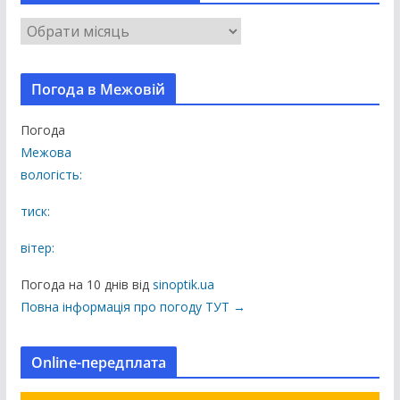
В
с
і
Погода в Межовій
п
у
Погода
б
Межова
л
вологість:
і
к
тиск:
а
вітер:
ц
і
Погода на 10 днів від
sinoptik.ua
ї
Повна інформація про погоду ТУТ →
н
а
Online-передплата
с
а