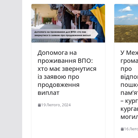
Допомога на
У Меж
проживання ВПО:
грома
хто має звернутися
про
із заявою про
відпо
продовження
пошк
виплат
пам’я
– кур
19 Лютого, 2024
кург
моги
16 Люто