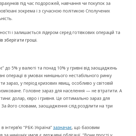
зрахунків під час подорожей, навчання чи покупок за
овʼязані зокрема і з сучасною політикою Сполучених
ність.
ості і залишається лідером серед готівкових операцій та
в зберігати гроші.
ає” до 5% у валюті та понад 10% у гривні від заощаджень
ані операції в умовах нинішнього нестабільного ринку
и зараз, у період кризових явищ, особливо у світовій
изиковане. Головне зараз для населення — не втратити. А
стини: долар, євро і гривня. Це оптимально зараз для
. За його словами, заощадження слід розділити на три
 в інтервʼю “РБК-Україна”
зазначає
, що базовим
 за нинішніх умов є державні облігації. “Вони прості у