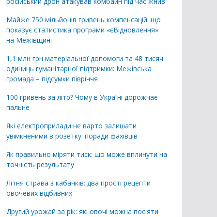
російський дрон атакував комбайн під час жнив
Майже 750 мільйонів гривень компенсацій: що
показує статистика програми «єВідновлення»
на Межівщині
1,1 млн грн матеріальної допомоги та 48 тисяч
одиниць гуманітарної підтримки: Межівська
громада – підсумки півріччя
100 гривень за літр? Чому в Україні дорожчає
пальне
Які електроприлади не варто залишати
увімкненими в розетку: поради фахівців
Як правильно міряти тиск: що може вплинути на
точність результату
Літня страва з кабачків: два прості рецепти
овочевих відбивних
Другий урожай за рік: які овочі можна посіяти