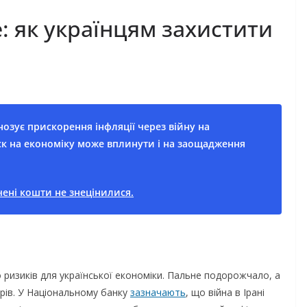
: як українцям захистити
озує прискорення інфляції через війну на
ск на економіку може вплинути і на заощадження
ені кошти не знецінилися.
 ризиків для української економіки. Пальне подорожчало, а
арів. У Національному банку
зазначають
, що війна в Ірані