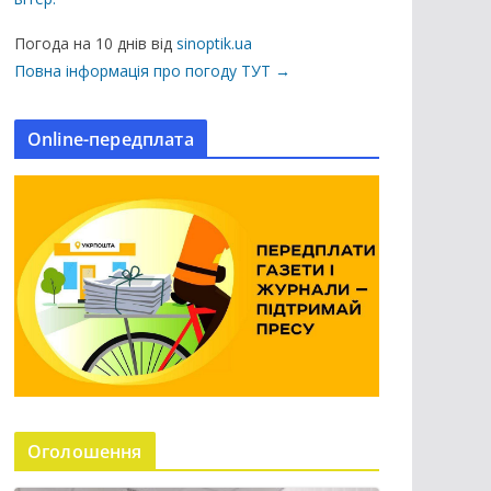
ц
і
Погода на 10 днів від
sinoptik.ua
ї
Повна інформація про погоду ТУТ →
н
а
Online-передплата
с
а
й
т
і
Оголошення