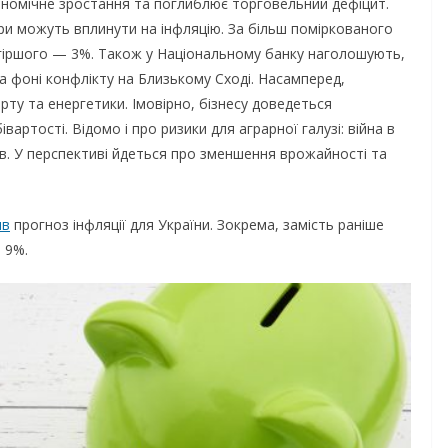
кономічне зростання та поглиблює торговельний дефіцит.
ори можуть вплинути на інфляцію. За більш поміркованого
а гіршого — 3%. Також у Національному банку наголошують,
а фоні конфлікту на Близькому Сході. Насамперед,
ту та енергетики. Імовірно, бізнесу доведеться
ртості. Відомо і про ризики для аграрної галузі: війна в
ив. У перспективі йдеться про зменшення врожайності та
ив
прогноз інфляції для України. Зокрема, замість раніше
 9%.