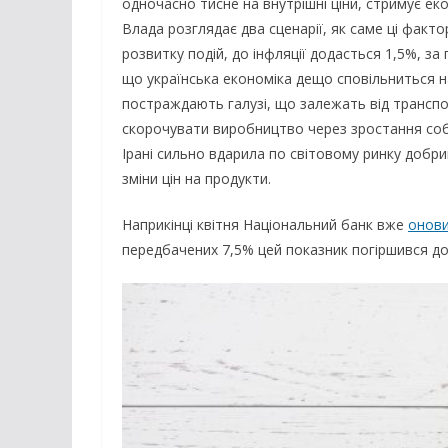
одночасно тисне на внутрішні ціни, стримує е
Влада розглядає два сценарії, як саме ці факт
розвитку подій, до інфляції додасться 1,5%, з
що українська економіка дещо сповільниться н
постраждають галузі, що залежать від транспор
скорочувати виробництво через зростання собіва
Ірані сильно вдарила по світовому ринку добр
зміни цін на продукти.
Наприкінці квітня Національний банк вже
онов
передбачених 7,5% цей показник погіршився до