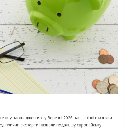
тети у заощадженнях: у березні 2026 наші співвітчизники
ред причин експерти назвали подальшу європейську