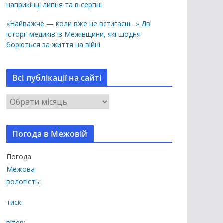
наприкінці липня та в серпні
«Найважче — коли вже не встигаєш…» Дві
історії медиків із Межівщини, які щодня
борються за життя на війні
Всі публікації на сайті
В
с
і
Погода в Межовій
п
у
Погода
б
Межова
л
вологість:
і
к
тиск:
а
вітер: