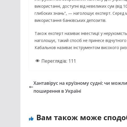
використанні, доступні від невеликих сум (від 
глибоких знань”, — наголошує експерт. Серед м
використання банківських депозитів.
Також експерт називає інвестиції у нерухоміст
наголошує, такий спосіб не принесе відчутного
Кабальнов називає інструментом високого ризику
Переглядів:
111
Хантавірус на круїзному судні: чи можл
поширення в Україні
Вам також може сподо