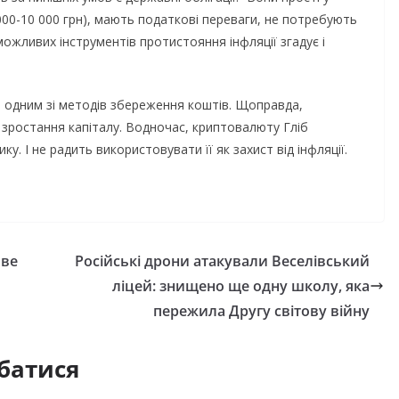
1000-10 000 грн), мають податкові переваги, не потребують
ожливих інструментів протистояння інфляції згадує і
ь одним зі методів збереження коштів. Щоправда,
 зростання капіталу. Водночас, криптовалюту Гліб
. І не радить використовувати її як захист від інфляції.
иве
Російські дрони атакували Веселівський
ліцей: знищено ще одну школу, яка
пережила Другу світову війну
батися