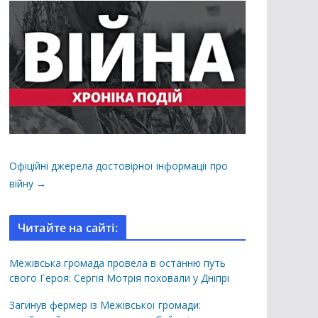
Офіційні джерела достовірної інформації про
війну →
Читайте на сайті:
Межівська громада провела в останню путь
свого Героя: Сергія Мотрія поховали у Дніпрі
Загинув фермер із Межівської громади: