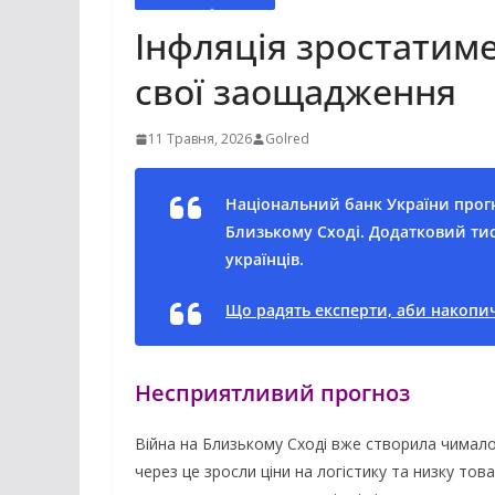
Інфляція зростатиме
свої заощадження
11 Травня, 2026
Golred
Національний банк України прогн
Близькому Сході. Додатковий ти
українців.
Що радять експерти, аби накопич
Несприятливий прогноз
Війна на Близькому Сході вже створила чимало
через це зросли ціни на логістику та низку тов