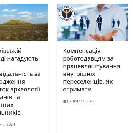
івській
Компенсація
ді нагадують
роботодавцям за
працевлаштування
відальність за
внутрішніх
одження
переселенців. Як
ток археології
отримати
ганів та
16 Лютого, 2024
анних
льників
го, 2024