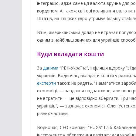
інтеграцію, адже саме ця валюта зручна для ро
кордоном. А також світові коливання валюти, п
Штатів, на тлі яких євро утримує більшу стабіль
Втім, американський долар не втрачає популярн
одним з найбільш звичних для українців способі
Куди вкладати кошти
За
даними
“РБК-Україна”, інфляція щороку “зʼїд
українців. Водночас, вкладати кошти у ризиков
експерти
також не радять. “Намагатися заробит
економіці, — завдання надважливе, але воно р
не втратити — це відповідно зберігати. Три ча
українців”, — зазначає економіст Олег Устенко
рівних частини.
Водночас, CEO компанії “HUGS” Гліб Кабальнов
інструментом збереження капіталу для українців