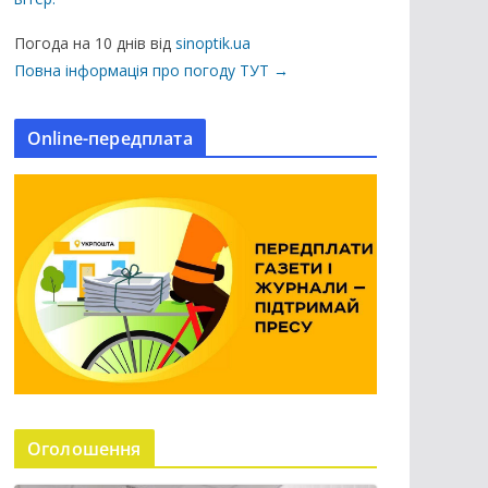
ц
і
Погода на 10 днів від
sinoptik.ua
ї
Повна інформація про погоду ТУТ →
н
а
Online-передплата
с
а
й
т
і
Оголошення