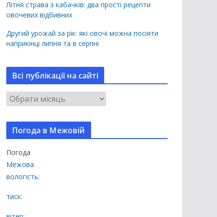
Літня страва з кабачків: два прості рецепти
овочевих відбивних
Другий урожай за рік: які овочі можна посіяти
наприкінці липня та в серпні
Всі публікації на сайті
В
с
і
Погода в Межовій
п
у
Погода
б
Межова
л
вологість:
і
к
тиск:
а
вітер: