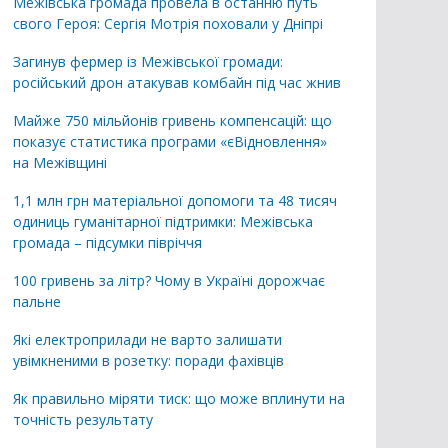
Межівська громада провела в останню путь
свого Героя: Сергія Мотрія поховали у Дніпрі
Загинув фермер із Межівської громади:
російський дрон атакував комбайн під час жнив
Майже 750 мільйонів гривень компенсацій: що
показує статистика програми «єВідновлення»
на Межівщині
1,1 млн грн матеріальної допомоги та 48 тисяч
одиниць гуманітарної підтримки: Межівська
громада – підсумки півріччя
100 гривень за літр? Чому в Україні дорожчає
пальне
Які електроприлади не варто залишати
увімкненими в розетку: поради фахівців
Як правильно міряти тиск: що може вплинути на
точність результату