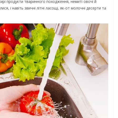
сирі продукти тваринного походження, немиті овочі й
ися, і навіть звичні літні ласощі, як-от молочні десерти та