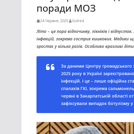
поради МОЗ
24 Червня, 2025
Golred
Літо – це пора відпочинку, пікніків і відпусто
інфекцій, зокрема гострих кишкових. Медики 
зростає у кілька разів. Особливо вразливі діти
За даними Центру громадського з
2025 року в Україні зареєстрова
інфекцій. І це – лише офіційна с
спалахів ГКІ, зокрема сальмонель
червні в Закарпатській області от
зафіксували випадок ботулізму у