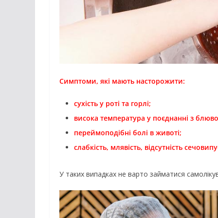
Симптоми, які мають насторожити:
сухість у роті та горлі;
висока температура у поєднанні з блюво
переймоподібні болі в животі;
слабкість, млявість, відсутність сечовип
У таких випадках не варто займатися самоліку