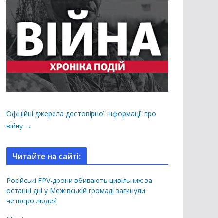
Офіційні джерела достовірної інформації про
війну →
Читайте на сайті:
Російські FPV-дрони вбивають цивільних: за
останні дні у Межівській громаді загинули
четверо людей