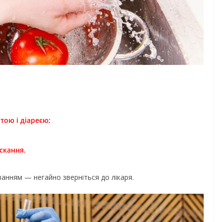
тою і діареєю;
ускання.
ванням — негайно зверніться до лікаря.