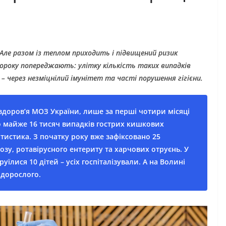
к. Але разом із теплом приходить і підвищений ризик
щороку попереджають: улітку кількість таких випадків
 – через незміцнілий імунітет та часті порушення гігієни.
доровʼя МОЗ України, лише за перші чотири місяці
но майже 16 тисяч випадків гострих кишкових
татистика. З початку року вже зафіксовано 25
озу, ротавірусного ентериту та харчових отруєнь. У
руїлися 10 дітей – усіх госпіталізували. А на Волині
 дорослого.