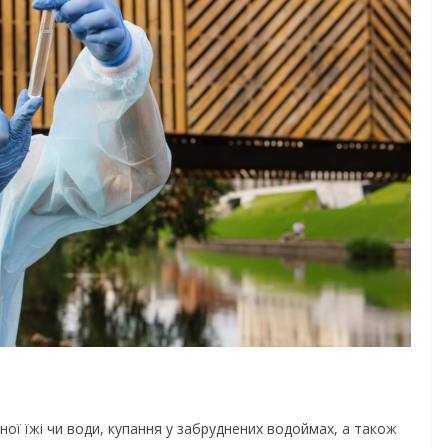
ої їжі чи води, купання у забруднених водоймах, а також