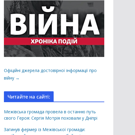
Офіційні джерела достовірної інформації про
війну →
Читайте на сайті:
Межівська громада провела в останню путь
свого Героя: Сергія Мотрія поховали у Дніпрі
Загинув фермер із Межівської громади: