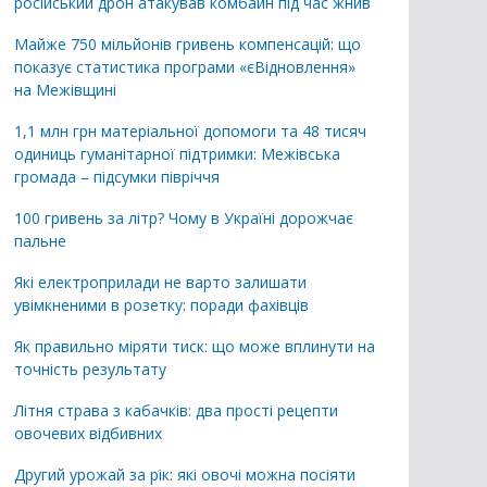
російський дрон атакував комбайн під час жнив
Майже 750 мільйонів гривень компенсацій: що
показує статистика програми «єВідновлення»
на Межівщині
1,1 млн грн матеріальної допомоги та 48 тисяч
одиниць гуманітарної підтримки: Межівська
громада – підсумки півріччя
100 гривень за літр? Чому в Україні дорожчає
пальне
Які електроприлади не варто залишати
увімкненими в розетку: поради фахівців
Як правильно міряти тиск: що може вплинути на
точність результату
Літня страва з кабачків: два прості рецепти
овочевих відбивних
Другий урожай за рік: які овочі можна посіяти