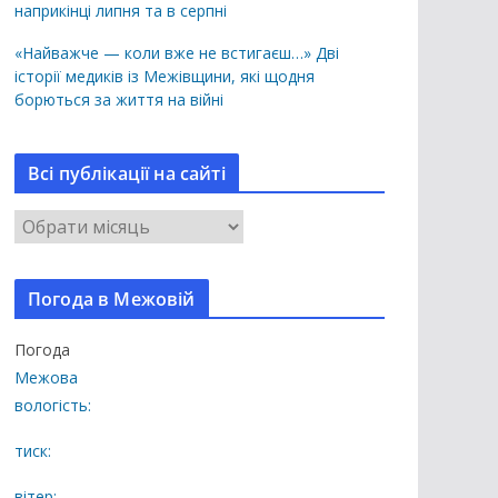
наприкінці липня та в серпні
«Найважче — коли вже не встигаєш…» Дві
історії медиків із Межівщини, які щодня
борються за життя на війні
Всі публікації на сайті
В
с
і
Погода в Межовій
п
у
Погода
б
Межова
л
вологість:
і
к
тиск:
а
вітер: