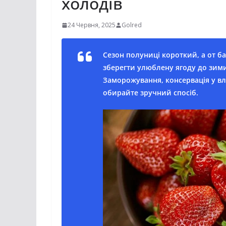
холодів
24 Червня, 2025
Golred
Сезон полуниці короткий, а от б
зберегти улюблену ягоду до зими
Заморожування, консервація у вл
обирайте зручний спосіб.