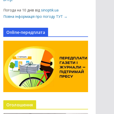
ц
і
Погода на 10 днів від
sinoptik.ua
ї
Повна інформація про погоду ТУТ →
н
а
Online-передплата
с
а
й
т
і
Оголошення