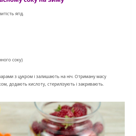
итість ягід.
нного соку)
арами з цукром і залишають на ніч. Отриману масу
ком, додають кислоту, стерилізують і закривають.