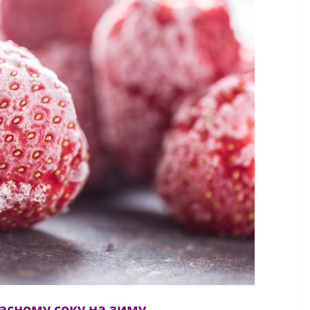
асному соку на зиму