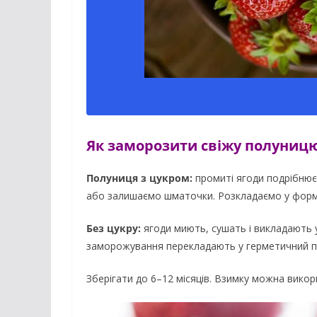
Як заморозити свіжу полуниц
Полуниця з цукром:
промиті ягоди подрібнюєм
або залишаємо шматочки. Розкладаємо у формо
Без цукру:
ягоди миють, сушать і викладають 
заморожування перекладають у герметичний п
Зберігати до 6–12 місяців. Взимку можна викори