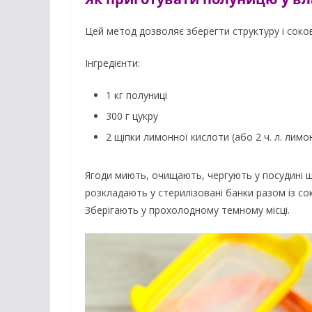
Цей метод дозволяє зберегти структуру і соков
Інгредієнти:
1 кг полуниці
300 г цукру
2 щіпки лимонної кислоти (або 2 ч. л. лимо
Ягоди миють, очищають, чергують у посудині ш
розкладають у стерилізовані банки разом із со
Зберігають у прохолодному темному місці.