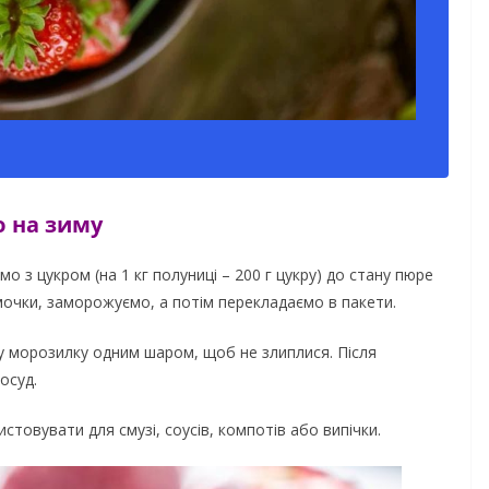
ю на зиму
о з цукром (на 1 кг полуниці – 200 г цукру) до стану пюре
чки, заморожуємо, а потім перекладаємо в пакети.
у морозилку одним шаром, щоб не злиплися. Після
осуд.
стовувати для смузі, соусів, компотів або випічки.