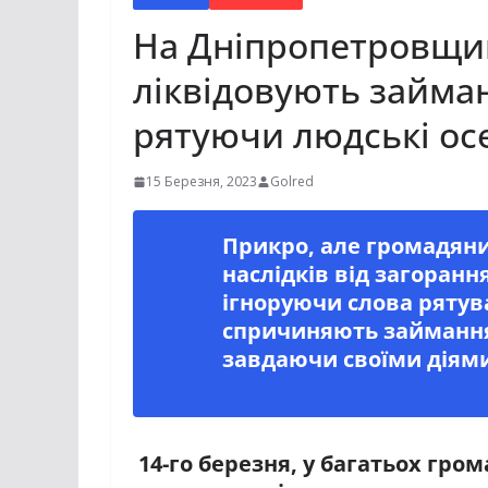
На Дніпропетровщин
ліквідовують займан
рятуючи людські осе
15 Березня, 2023
Golred
Прикро, але громадян
наслідків від загоранн
ігноруючи слова рятув
спричиняють займання 
завдаючи своїми діям
14-го березня, у багатьох гром