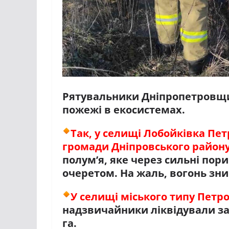
Рятувальники Дніпропетровщин
пожежі в екосистемах.
Так, у селищі Лобойківка Пет
громади Дніпровського район
полум’я, яке через сильні по
очеретом. На жаль, вогонь зни
У селищі міського типу Петр
надзвичайники ліквідували за
га.