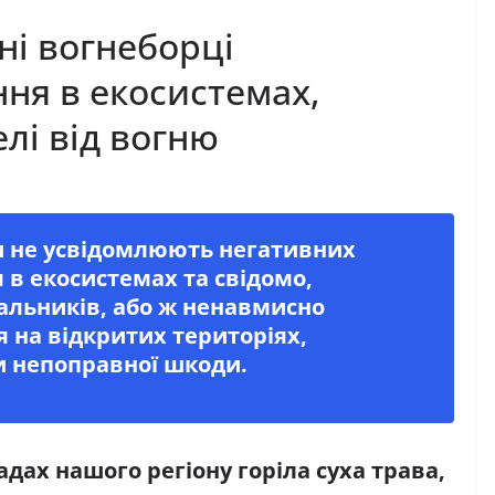
і вогнеборці
ня в екосистемах,
лі від вогню
и не усвідомлюють негативних
я в екосистемах та свідомо,
альників, або ж ненавмисно
на відкритих територіях,
и непоправної шкоди.
адах нашого регіону горіла суха трава,