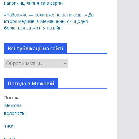
наприкінці липня та в серпні
«Найважче — коли вже не встигаєш…» Дві
історії медиків із Межівщини, які щодня
борються за життя на війні
Всі публікації на сайті
В
с
і
Погода в Межовій
п
у
Погода
б
Межова
л
вологість:
і
к
тиск:
а
вітер: