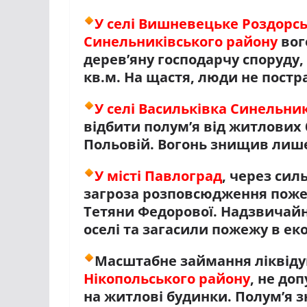
У селі Вишневецьке Роздорсь
Синельниківського району
вог
дерев’яну господарчу споруду,
кв.м. На щастя, люди не пост
У селі Васильківка Синельни
відбити полум’я від житлових
Польовій. Вогонь знищив лише 
У місті Павлоград
, через сил
загроза розповсюдження пожеж
Тетяни Федорової. Надзвичайн
оселі та загасили пожежу в еко
Масштабне займання ліквіду
Нікопольського району
, не до
на житлові будинки. Полум’я з