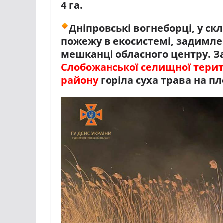
4 га.
Дніпровські вогнеборці, у скл
пожежу в екосистемі, задимлен
мешканці обласного центру. 
Слобожанської селищної терит
району
горіла суха трава на пло