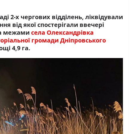
аді 2-х чергових відділень, ліквідували
ня від якої спостерігали ввечері
За межами
села Олександрівка
оріальної громади Дніпровського
щі 4,9 га.