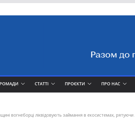
ГРОМАДИ
СТАТТІ
ПРОЄКТИ
ПРО НАС
щині вогнеборці ліквідовують займання в екосистемах, рятуючи л