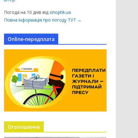
ц
і
Погода на 10 днів від
sinoptik.ua
ї
Повна інформація про погоду ТУТ →
н
а
Online-передплата
с
а
й
т
і
Оголошення