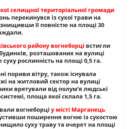
кої селищної територіальної громади
онь перекинувся із сухої трави на
 знищивши її повністю на площі 30
раждали.
ківського району вогнеборці
встигли
 будинків, розташованих на вулиці
суху рослинність на площі 0,5 га.
ьні пориви вітру, також існувала
і на житловий сектор на вулиці
ики врятували від полум’я людські
системі, площа якої склала 1,5 га.
вали вогнеборці
у місті Марганець
пустивши поширення вогню із сухостою
нищило суху траву та очерет на площі