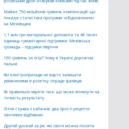
російський дрон атакував комбайн під час жнив
Майже 750 мільйонів гривень компенсацій: що
показує статистика програми «єВідновлення»
на Межівщині
1,1 млн грн матеріальної допомоги та 48 тисяч
одиниць гуманітарної підтримки: Межівська
громада – підсумки півріччя
100 гривень за літр? Чому в Україні дорожчає
пальне
Які електроприлади не варто залишати
увімкненими в розетку: поради фахівців
Як правильно міряти тиск: що може вплинути на
точність результату
Літня страва з кабачків: два прості рецепти
овочевих відбивних
Другий урожай за рік: які овочі можна посіяти