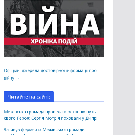
Офіційні джерела достовірної інформації про
війну →
Читайте на сайті:
Межівська громада провела в останню путь
свого Героя: Сергія Мотрія поховали у Дніпрі
Загинув фермер із Межівської громади: