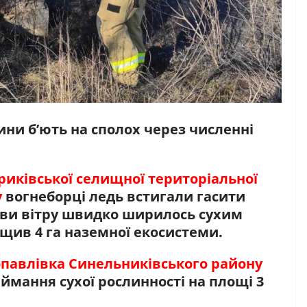
и б’ють на сполох через численні
риківської селищної територіальної
у
вогнеборці ледь встигали гасити
риви вітру швидко ширилось сухим
щив 4 га наземної екосистеми.
опавлівка Синельниківського району
ймання сухої рослинності на площі 3