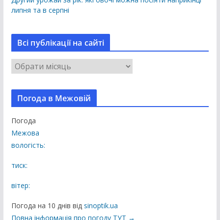
липня та в серпні
Всі публікації на сайті
В
с
і
Погода в Межовій
п
у
Погода
б
Межова
л
вологість:
і
к
тиск:
а
вітер:
ц
і
Погода на 10 днів від
sinoptik.ua
ї
Повна інформація про погоду ТУТ →