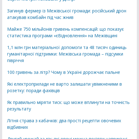
Загинув фермер із Межівської громади: російський дрон
атакував комбайн під час жнив
Майже 750 мільйонів гривень компенсацій: що показує
статистика програми «єВідновлення» на Межівщині
1,1 млн грн матеріальної допомоги та 48 тисяч одиниць
гуманітарної підтримки: Межівська громада – підсумки
півріччя
100 гривень за літр? Чому в Україні дорожчає пальне
Які електроприлади не варто залишати увімкненими в
розетку: поради фахівців
Як правильно міряти тиск: що може вплинути на точність
результату
Літня страва з кабачків: два прості рецепти овочевих
відбивних
Другий урожай за рік: які овочі можна посіяти наприкінці