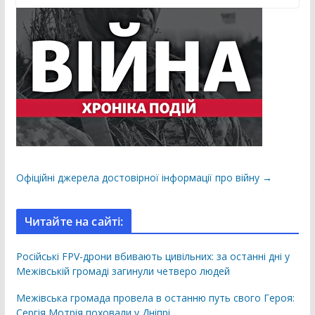
Офіційні джерела достовірної інформації про війну →
Читайте на сайті:
Російські FPV-дрони вбивають цивільних: за останні дні у
Межівській громаді загинули четверо людей
Межівська громада провела в останню путь свого Героя:
Сергія Мотрія поховали у Дніпрі