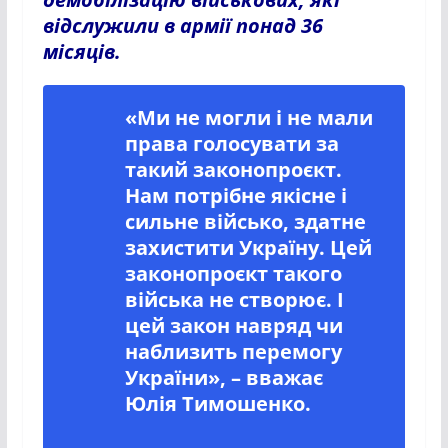
відслужили в армії понад 36
місяців.
«Ми не могли і не мали
права голосувати за
такий законопроєкт.
Нам потрібне якісне і
сильне військо, здатне
захистити Україну. Цей
законопроєкт такого
війська не створює. І
цей закон навряд чи
наблизить перемогу
України», – вважає
Юлія Тимошенко.