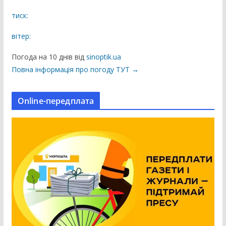
і
к
тиск:
а
вітер:
ц
і
Погода на 10 днів від
sinoptik.ua
ї
Повна інформація про погоду ТУТ →
н
а
Online-передплата
с
а
й
т
і