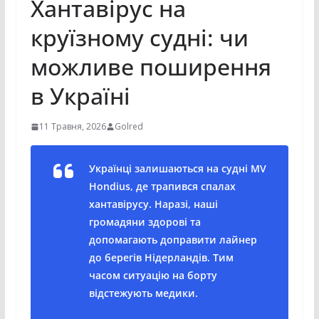
Хантавірус на
круїзному судні: чи
можливе поширення
в Україні
11 Травня, 2026
Golred
Українці залишаються на судні MV
Hondius, де трапився спалах
хантавірусу. Наразі, наші
громадяни здорові та
допомагають доправити лайнер
до берегів Нідерландів. Тим
часом ситуацію на борту
відстежують медики.