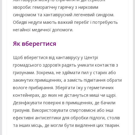
хвороби: геморагічну гарячку з нирковим
синдромом та хантавірусний легеневий синдром.
Обидві недуги мають важкий перебіг і потребують
негайної медичної допомоги.
Як вберегтися
Щоб вберегтися від хантавірусу у Центрі
громадського здоров’я радять уникати контактів з
гризунами. Зокрема, не здіймати пил у старих або
закинутих приміщеннях, а замість підмітання обрати
вологе прибирання. Зберігати їжу у герметичних
контейнерах, до яких не дістануться миші чи щурі.
Дезінфікувати поверхні в приміщеннях, де бачили
гризунів. Використовувати спиртовмісні або інші
ефективні антисептики для обробки підлоги, столів
та інших місць, де могли бути виділення цих тварин.