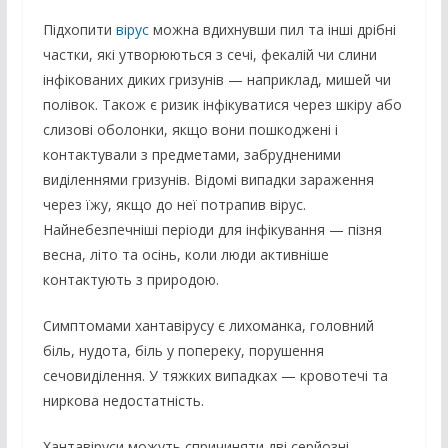
Підхопити
вірус
можна вдихнувши пил та інші дрібні
частки, які утворюються з сечі, фекалій чи слини
інфікованих диких гризунів — наприклад, мишей чи
полівок. Також є ризик інфікуватися через шкіру або
слизові оболонки, якщо вони пошкоджені і
контактували з предметами, забрудненими
виділеннями гризунів. Відомі випадки зараження
через їжу, якщо до неї потрапив вірус.
Найнебезпечніші періоди для інфікування — пізня
весна, літо та осінь, коли люди активніше
контактують з природою.
Симптомами хантавірусу є лихоманка, головний
біль, нудота, біль у попереку, порушення
сечовиділення. У тяжких випадках — кровотечі та
ниркова недостатність.
Хантавіруси можуть спричиняти дві серйозні