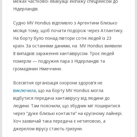
межах часткової евакуації екіпажу спецрейсом до
Нідерландів.
Судно MV Hondius відпливло з Аргентини близько
місяця тому, щоб почати подорож через Атлантику.
На борту було понад півтори сотні людей із 23
країн. За останніми даними, на MV Hondius виявили
8 випадків зараження хантавірусом. Троє людей
померли — подружня пара з Нідерландів та
громадянин Німеччини.
Всесвітня організація охорони здоров’я не
виключила
, що на борту MV Hondius могла
відбутися передача хантавірусу від людини до
людини. Там пояснили, що збудник міг поширитися
через “дуже близькі контакти” на круїзному лайнері.
Хоч зазвичай така передача є нетиповою, а
джерелом вірусу стають гризуни.