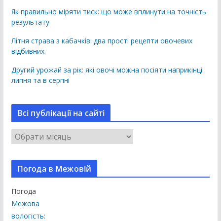
Як правильно міряти тиск: що може вплинути на точність
результату
Літня страва з кабачків: два прості рецепти овочевих
відбивних
Другий урожай за рік: які овочі можна посіяти наприкінці
липня та в серпні
Всі публікації на сайті
В
с
і
Погода в Межовій
п
у
Погода
б
Межова
л
вологість: