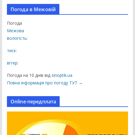
і
Погода в Межовій
п
у
Погода
б
Межова
л
вологість:
і
к
тиск:
а
вітер:
ц
і
Погода на 10 днів від
sinoptik.ua
ї
Повна інформація про погоду ТУТ →
н
а
Online-передплата
с
а
й
т
і