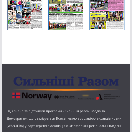
Здійснено за підтримки програми «Сильніші разом: Медіа та
Демократія», що реалізується Всесвітньою асоціацією видавців новин
(WAN-IFRA) у партнерстві з Асоціацією «Незалежні регіональні видавці