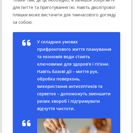
для пиття та приготування їжі. Навіть дволітрової
пляшки може вистачити для тимчасового догляду
за собою.
У складних умовах
прифронтового життя планування
та економія води стають
ключовими для здоров’я і гігієни.
Навіть базові дії – миття рук,
обробка поверхонь,
використання антисептиків та
серветок – допоможуть зменшити
ризик хвороб і підтримувати
відчуття чистоти.