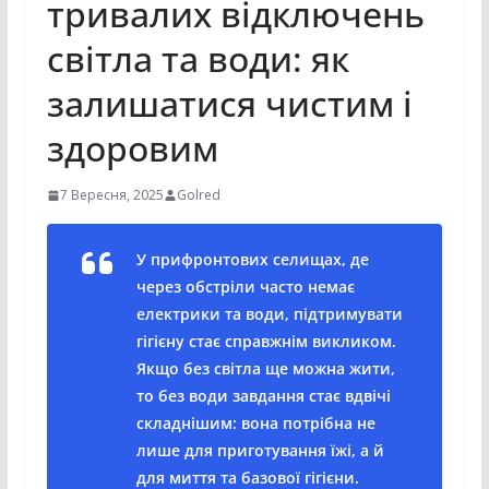
тривалих відключень
світла та води: як
залишатися чистим і
здоровим
7 Вересня, 2025
Golred
У прифронтових селищах, де
через обстріли часто немає
електрики та води, підтримувати
гігієну стає справжнім викликом.
Якщо без світла ще можна жити,
то без води завдання стає вдвічі
складнішим: вона потрібна не
лише для приготування їжі, а й
для миття та базової гігієни.