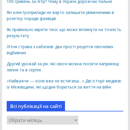
100 гривень за літр? Чому в Україні дорожчає пальне
Які електроприлади не варто залишати увімкненими в
розетку: поради фахівців
Як правильно міряти тиск: що може вплинути на точність
результату
Літня страва з кабачків: два прості рецепти овочевих
відбивних
Другий урожай за рік: які овочі можна посіяти наприкінці
липня та в серпні
«Найважче — коли вже не встигаєш…» Дві історії медиків
із Межівщини, які щодня борються за життя на війні
Всі публікації на сайті
В
с