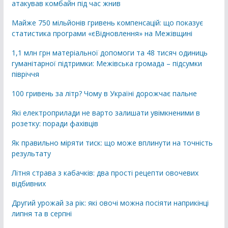
атакував комбайн під час жнив
Майже 750 мільйонів гривень компенсацій: що показує
статистика програми «єВідновлення» на Межівщині
1,1 млн грн матеріальної допомоги та 48 тисяч одиниць
гуманітарної підтримки: Межівська громада – підсумки
півріччя
100 гривень за літр? Чому в Україні дорожчає пальне
Які електроприлади не варто залишати увімкненими в
розетку: поради фахівців
Як правильно міряти тиск: що може вплинути на точність
результату
Літня страва з кабачків: два прості рецепти овочевих
відбивних
Другий урожай за рік: які овочі можна посіяти наприкінці
липня та в серпні