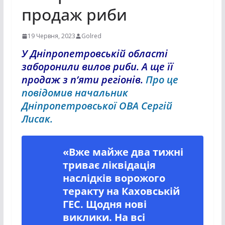
продаж риби
19 Червня, 2023
Golred
У Дніпропетровській області
заборонили вилов риби. А ще її
продаж з п’яти регіонів.
Про це
повідомив начальник
Дніпропетровської ОВА Сергій
Лисак.
«Вже майже два тижні
триває ліквідація
наслідків ворожого
теракту на Каховській
ГЕС. Щодня нові
виклики. На всі