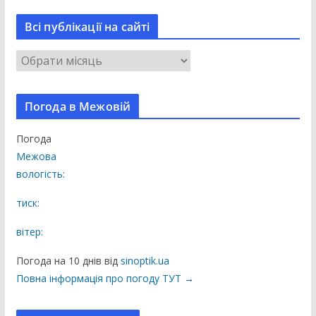
Всі публікації на сайті
В
с
і
Погода в Межовій
п
у
Погода
б
Межова
л
вологість:
і
к
тиск:
а
вітер:
ц
і
Погода на 10 днів від
sinoptik.ua
ї
Повна інформація про погоду ТУТ →
н
а