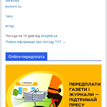
Межова
л
вологість:
і
к
тиск:
а
вітер:
ц
і
Погода на 10 днів від
sinoptik.ua
ї
Повна інформація про погоду ТУТ →
н
а
Online-передплата
с
а
й
т
і