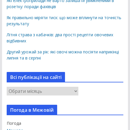
Які електроприлади не варто залишати увімкненими в
розетку: поради фахівців
Як правильно міряти тиск: що може вплинути на точність
результату
Літня страва з кабачків: два прості рецепти овочевих
відбивних
Другий урожай за рік: які овочі можна посіяти наприкінці
липня та в серпні
Всі публікації на сайті
В
с
і
Погода в Межовій
п
у
Погода
б