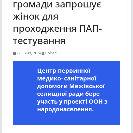
громади запрошує
жінок для
проходження ПАП-
тестування
22 Січня, 2024
Golred
Центр первинної
медико- санітарної
допомоги Межівської
селищної ради бере
участь у проекті ООН з
народонаселення.