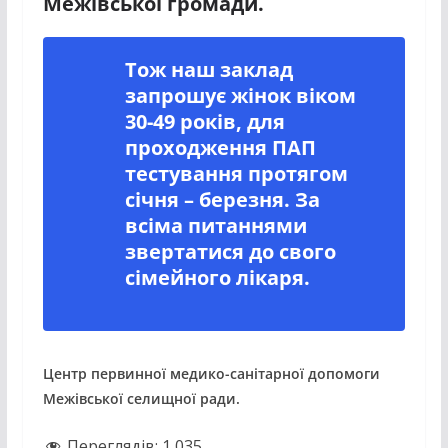
Межівськоі громади.
Тож наш заклад
запрошує жінок віком
30-49 років, для
проходження ПАП
тестування протягом
січня – березня. За
всіма питаннями
звертатися до свого
сімейного лікаря.
Центр первинної медико-санітарної допомоги
Межівської селищної ради.
Переглядів:
1 035