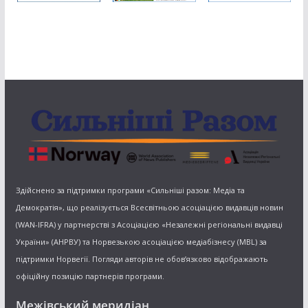
Здійснено за підтримки програми «Сильніші разом: Медіа та
Демократія», що реалізується Всесвітньою асоціацією видавців новин
(WAN-IFRA) у партнерстві з Асоціацією «Незалежні регіональні видавці
України» (АНРВУ) та Норвезькою асоціацією медіабізнесу (MBL) за
підтримки Норвегії. Погляди авторів не обов’язково відображають
офіційну позицію партнерів програми.
Межівський меридіан