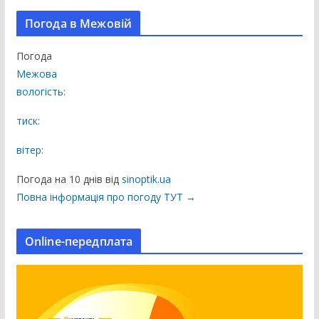
і
Погода в Межовій
п
у
Погода
б
Межова
л
вологість:
і
к
тиск:
а
вітер:
ц
і
Погода на 10 днів від
sinoptik.ua
ї
Повна інформація про погоду ТУТ →
н
а
Online-передплата
с
а
й
т
і