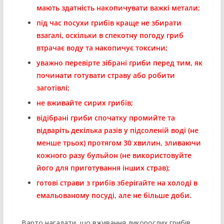
мають здатність накопичувати важкі метали;
під час посухи грибів краще не збирати
взагалі, оскільки в спекотну погоду гриб
втрачає воду та накопичує токсини;
уважно перевірте зібрані гриби перед тим, як
починати готувати страву або робити
заготівлі;
не вживайте сирих грибів;
відібрані гриби спочатку промийте та
відваріть декілька разів у підсоленій воді (не
менше трьох) протягом 30 хвилин, зливаючи
кожного разу бульйон (не використовуйте
його для приготування інших страв);
готові страви з грибів зберігайте на холоді в
емальованому посуді, але не більше доби.
Варто нагадати, що вживання дикорослих грибів,