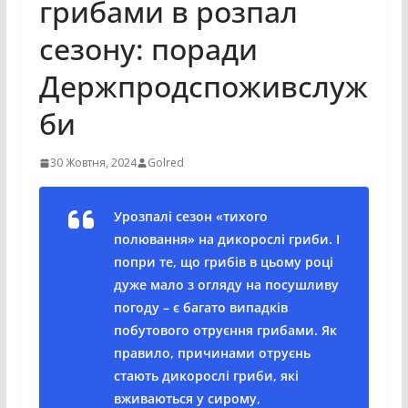
грибами в розпал
сезону: поради
Держпродспоживслуж
би
30 Жовтня, 2024
Golred
Урозпалі сезон «тихого
полювання» на дикорослі гриби. І
попри те, що грибів в цьому році
дуже мало з огляду на посушливу
погоду – є багато випадків
побутового отруєння грибами. Як
правило, причинами отруєнь
стають дикорослі гриби, які
вживаються у сирому,