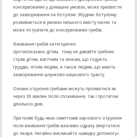
консервованих у домашніх умовах, може призвести
до захворювання на ботулізм. Збудник ботулізму
розвивається в умовах низького вмісту кисню та
може потрапити до консервованих грибів.
Вживання грибів категорично
протипоказано
дітям
,
тому не давайте грибних
страв дітям, вагітним та жінкам, що годують
груддю, літнім людям, а також людям, що мають
захворювання шлунково-кишкового тракту.
Ознаки отруєння грибами можуть проявитися як
через 30 хвилин після споживання, так і протягом
декількох днів.
При появі будь-яких симптомів харчового отруєння
після вживання грибів важливо одразу звертатися
до лікаря. Негайно викликайте «швидку допомогу»