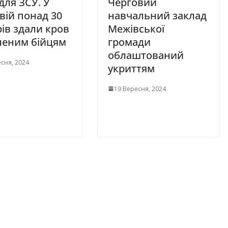
для ЗСУ. У
Черговий
ій понад 30
навчальний заклад
ів здали кров
Межівської
неним бійцям
громади
облаштований
сня, 2024
укриттям
19 Вересня, 2024