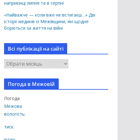
наприкінці липня та в серпні
«Найважче — коли вже не встигаєш…» Дві
історії медиків із Межівщини, які щодня
борються за життя на війні
Всі публікації на сайті
В
с
і
Погода в Межовій
п
у
Погода
б
Межова
л
вологість:
і
к
тиск:
а
вітер: