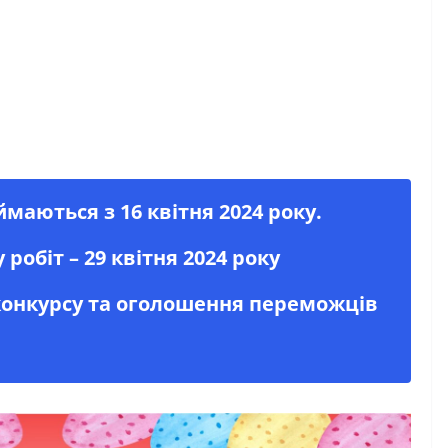
маються з 16 квітня 2024 року.
робіт – 29 квітня 2024 року
конкурсу та оголошення переможців