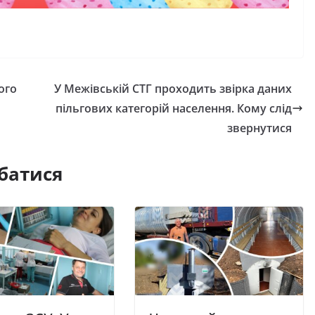
ого
У Межівській СТГ проходить звірка даних
пільгових категорій населення. Кому слід
звернутися
батися