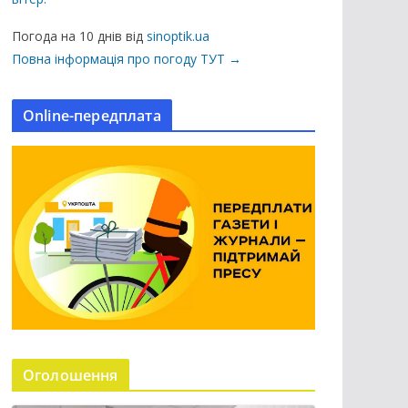
ц
і
Погода на 10 днів від
sinoptik.ua
ї
Повна інформація про погоду ТУТ →
н
а
Online-передплата
с
а
й
т
і
Оголошення