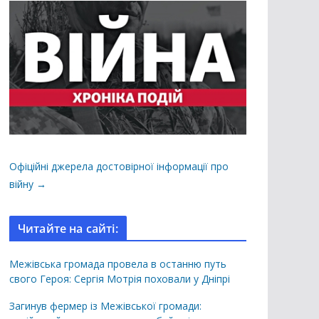
Офіційні джерела достовірної інформації про
війну →
Читайте на сайті:
Межівська громада провела в останню путь
свого Героя: Сергія Мотрія поховали у Дніпрі
Загинув фермер із Межівської громади: