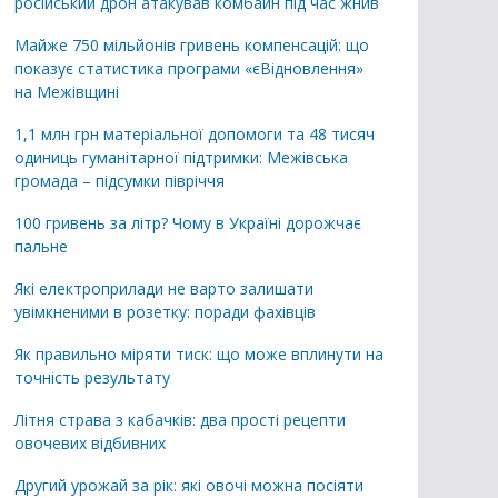
російський дрон атакував комбайн під час жнив
Майже 750 мільйонів гривень компенсацій: що
показує статистика програми «єВідновлення»
на Межівщині
1,1 млн грн матеріальної допомоги та 48 тисяч
одиниць гуманітарної підтримки: Межівська
громада – підсумки півріччя
100 гривень за літр? Чому в Україні дорожчає
пальне
Які електроприлади не варто залишати
увімкненими в розетку: поради фахівців
Як правильно міряти тиск: що може вплинути на
точність результату
Літня страва з кабачків: два прості рецепти
овочевих відбивних
Другий урожай за рік: які овочі можна посіяти