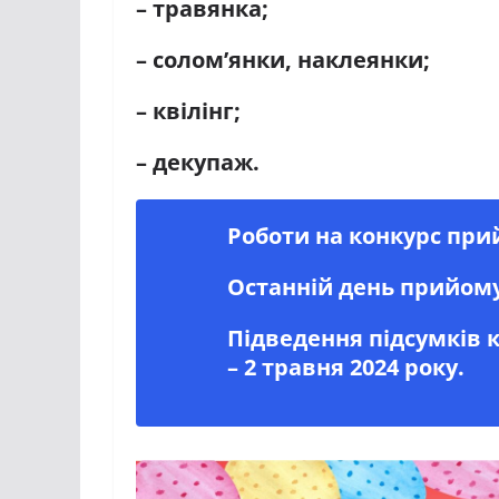
– травянка;
– солом’янки, наклеянки;
– квілінг;
– декупаж.
Роботи на конкурс прий
Останній день прийому 
Підведення підсумків 
– 2 травня 2024 року.