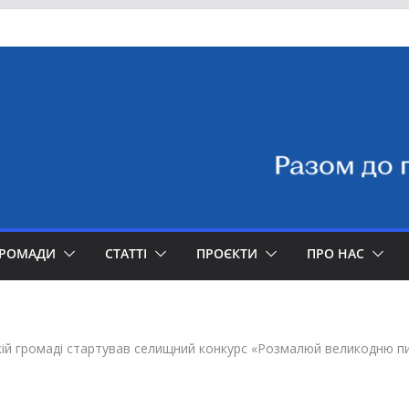
ГРОМАДИ
СТАТТІ
ПРОЄКТИ
ПРО НАС
ій громаді стартував селищний конкурс «Розмалюй великодню п