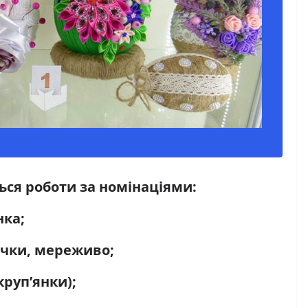
ься роботи за номінаціями:
нка;
річки, мереживо;
круп’янки);