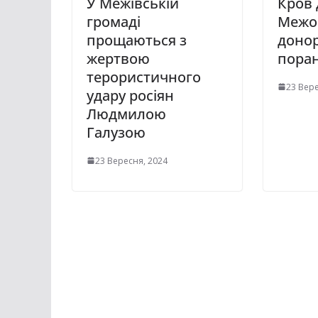
У Межівській
Кров 
громаді
Межов
прощаються з
донор
жертвою
пора
терористичного
23 Вере
удару росіян
Людмилою
Галузою
23 Вересня, 2024