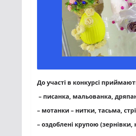
До участі в конкурсі приймают
– писанка, мальованка, дряпа
– мотанки – нитки, тасьма, ст
– оздоблені крупою (зернівки, 