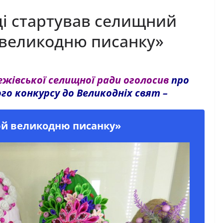
ді стартував селищний
 великодню писанку»
жівської селищної ради оголосив
про
о конкурсу до Великодніх свят –
й великодню писанку»