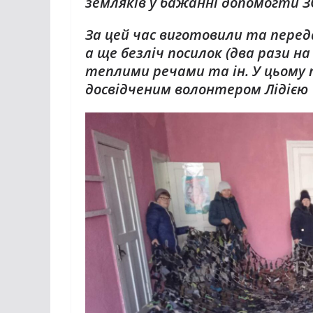
земляків у бажанні допомогти З
За цей час виготовили та перед
а ще безліч посилок (два рази на
теплими речами та ін. У цьому 
досвідченим волонтером Лідією 