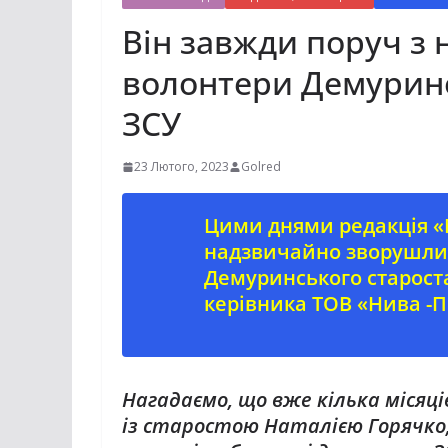
Він завжди поруч з н
волонтери Демурин
ЗСУ
23 Лютого, 2023
Golred
Цими днями редакція «
надзвичайно зворушлив
Демуринського староста
керівника ТОВ «Нива -П
Нагадаємо, що вже кілька міся
із старостою Наталією Горячко