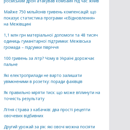
російський дрон атакував комбайн під час жнив
Майже 750 мільйонів гривень компенсацій: що
показує статистика програми «єВідновлення»
на Межівщині
1,1 млн грн матеріальної допомоги та 48 тисяч
одиниць гуманітарної підтримки: Межівська
громада – підсумки півріччя
100 гривень за літр? Чому в Україні дорожчає
пальне
Які електроприлади не варто залишати
увімкненими в розетку: поради фахівців
Як правильно міряти тиск: що може вплинути на
точність результату
Літня страва з кабачків: два прості рецепти
овочевих відбивних
Другий урожай за рік: які овочі можна посіяти