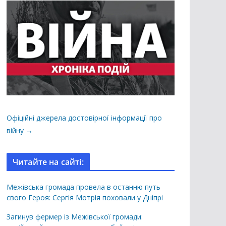
Офіційні джерела достовірної інформації про
війну →
Читайте на сайті:
Межівська громада провела в останню путь
свого Героя: Сергія Мотрія поховали у Дніпрі
Загинув фермер із Межівської громади: