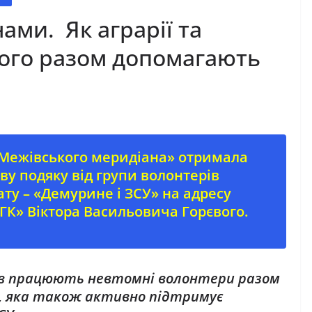
ами. Як аграрії та
ого разом допомагають
Межівського меридіана» отримала
у подяку від групи волонтерів
ту – «Демурине і ЗСУ» на адресу
ГК» Віктора Васильовича Горєвого.
ців працюють невтомні волонтери разом
, яка також активно підтримує