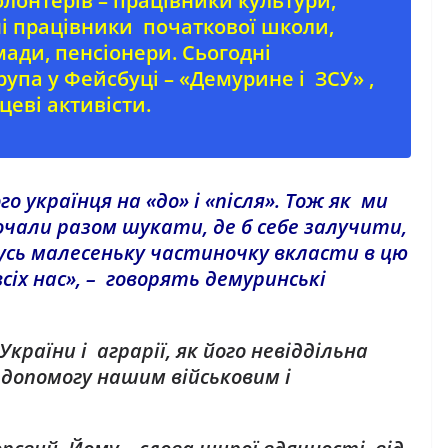
лонтерів – працівники культури,
ні працівники початкової школи,
мади, пенсіонери. Сьогодні
рупа у Фейсбуці – «Демурине і ЗСУ» ,
цеві активісти.
о українця на «до» і «після». Тож як ми
чали разом шукати, де б себе залучити,
усь малесеньку частиночку вкласти в цю
сіх нас», – говорять демуринські
України і аграрії, як його невіддільна
допомогу нашим військовим і