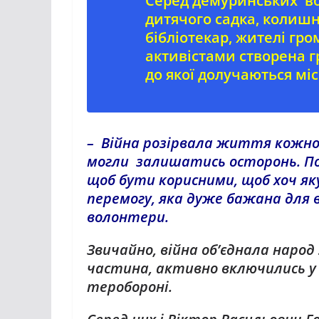
Серед демуринських во
дитячого садка, колиш
бібліотекар, жителі гро
активістами створена г
до якої долучаються міс
– Війна розірвала життя
кожног
могли залишатись осторонь. По
щоб бути корисними, щоб хоч як
перемогу, яка дуже бажана для в
волонтери.
Звичайно, війна об’єднала народ 
частина, активно включились у 
теробороні.