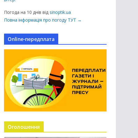
ц
і
Погода на 10 днів від
sinoptik.ua
ї
Повна інформація про погоду ТУТ →
н
а
Online-передплата
с
а
й
т
і
Оголошення