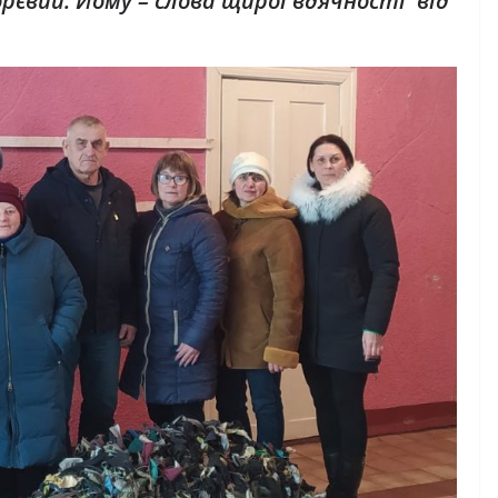
орєвий. Йому – слова щирої вдячності від