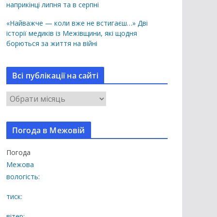
наприкінці липня та в серпні
«Найважче — коли вже не встигаєш…» Дві
історії медиків із Межівщини, які щодня
борються за життя на війні
Всі публікації на сайті
В
с
і
Погода в Межовій
п
у
Погода
б
Межова
л
вологість:
і
к
тиск:
а
вітер: