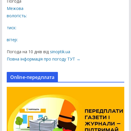
Погода
б
Межова
л
вологість:
і
к
тиск:
а
вітер:
ц
і
Погода на 10 днів від
sinoptik.ua
ї
Повна інформація про погоду ТУТ →
н
а
Online-передплата
с
а
й
т
і