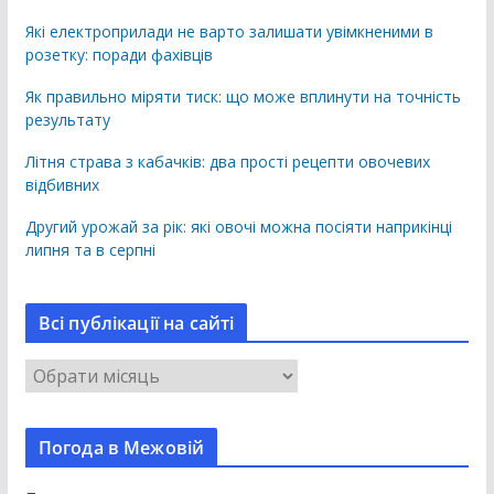
Які електроприлади не варто залишати увімкненими в
розетку: поради фахівців
Як правильно міряти тиск: що може вплинути на точність
результату
Літня страва з кабачків: два прості рецепти овочевих
відбивних
Другий урожай за рік: які овочі можна посіяти наприкінці
липня та в серпні
Всі публікації на сайті
В
с
і
Погода в Межовій
п
у