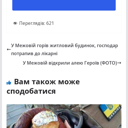
Переглядів:
621
У Межовій горів житловий будинок, господар
потрапив до лікарні
У Межовій відкрили алею Героїв (ФОТО)
Вам також може
сподобатися