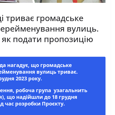
і триває громадське
перейменування вулиць.
 як подати пропозицію
да нагадує, що громадське
ейменування вулиць триває.
удня 2023 року.
ення, робоча група узагальнить
я), що надійшли до 18 грудня
ід час розробки Проєкту.