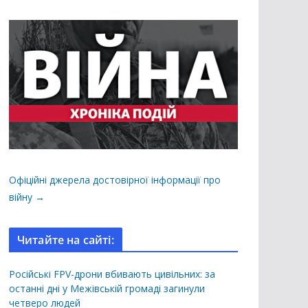
Офіційні джерела достовірної інформації про
війну →
Читайте на сайті:
Російські FPV-дрони вбивають цивільних: за
останні дні у Межівській громаді загинули
четверо людей