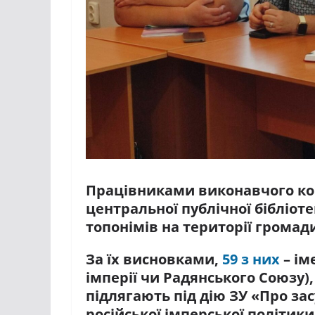
Працівниками виконавчого ком
центральної публічної бібліоте
топонімів на території громад
За їх висновками,
59 з них
– ім
імперії чи Радянського Союзу)
підлягають під дію ЗУ «Про з
російської імперської політики 