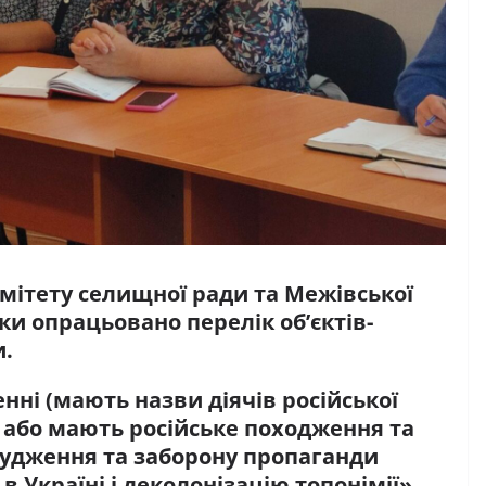
ітету селищної ради та Межівської
ки опрацьовано перелік об’єктів-
и.
енні (мають назви діячів російської
, або мають російське походження та
асудження та заборону пропаганди
в Україні і деколонізацію топонімії».