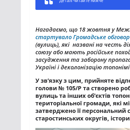
Деталі читайте нижче
Нагадаємо, що 18 жовтня у Межі
стартувало Громадське обгово
(вулиць), які
названі на честь дія
союзу або мають російське похо
засудження та заборону пропаган
Україні і деколонізацію топонімі
У зв’язку з цим, прийняте ві
голови № 105/Р та створено р
вулиць та інших об’єктів топо
територіальної громади, які м
затверджено її персональний ск
старостинських округів, істор