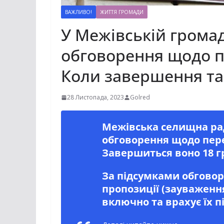
ВАЖЛИВО!
ЖИТТЯ ГРОМАДИ
У Межівській громад
обговорення щодо 
Коли завершення та
28 Листопада, 2023
Golred
Межівська селищна ра
обговорення щодо пер
Завершиться воно 18 гр
За підсумками обговор
пропозиції (зауваженн
включно та врахує їх п