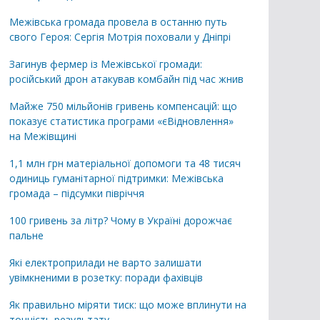
Межівська громада провела в останню путь
свого Героя: Сергія Мотрія поховали у Дніпрі
Загинув фермер із Межівської громади:
російський дрон атакував комбайн під час жнив
Майже 750 мільйонів гривень компенсацій: що
показує статистика програми «єВідновлення»
на Межівщині
1,1 млн грн матеріальної допомоги та 48 тисяч
одиниць гуманітарної підтримки: Межівська
громада – підсумки півріччя
100 гривень за літр? Чому в Україні дорожчає
пальне
Які електроприлади не варто залишати
увімкненими в розетку: поради фахівців
Як правильно міряти тиск: що може вплинути на
точність результату