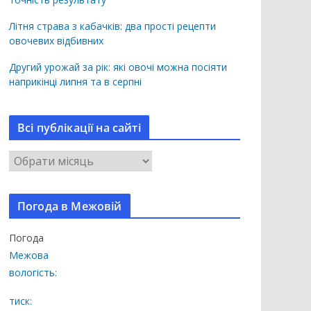
Літня страва з кабачків: два прості рецепти
овочевих відбивних
Другий урожай за рік: які овочі можна посіяти
наприкінці липня та в серпні
Всі публікації на сайті
В
с
і
Погода в Межовій
п
у
Погода
б
Межова
л
вологість:
і
к
тиск: