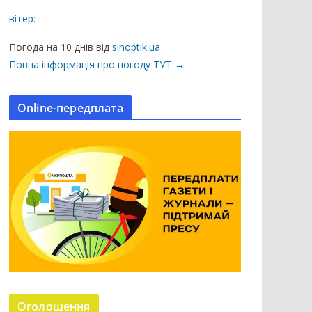
а
вітер:
ц
і
Погода на 10 днів від
sinoptik.ua
ї
Повна інформація про погоду ТУТ →
н
а
Online-передплата
с
а
й
т
і
Оголошення