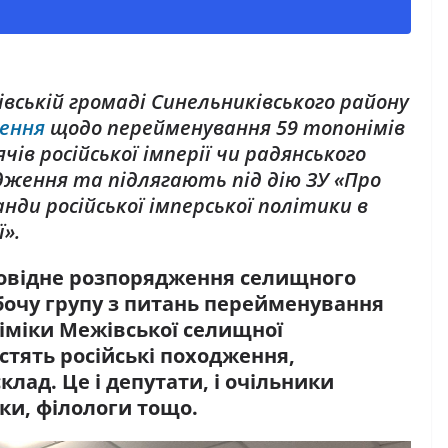
вській громаді Синельниківського району
рення
щодо перейменування 59 топонімів
чів російської імперії чи радянського
дження та підлягають під дію ЗУ «Про
ди російської імперської політики в
ї».
дповідне розпорядження селищного
обочу групу з питань перейменування
німіки Межівської селищної
істять російські походження,
лад. Це і депутати, і очільники
ики, філологи тощо.