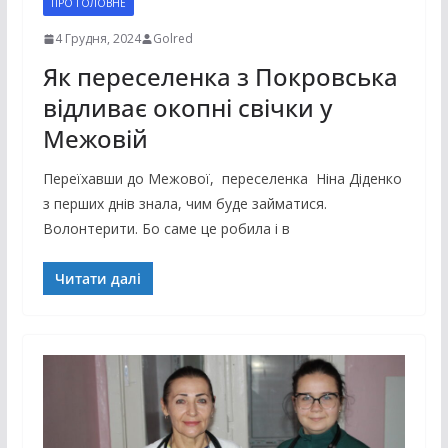
ПРО ГОЛОВНЕ
4 Грудня, 2024
Golred
Як переселенка з Покровська
відливає окопні свічки у
Межовій
Переїхавши до Межової, переселенка Ніна Діденко
з перших днів знала, чим буде займатися.
Волонтерити. Бо саме це робила і в
Читати далі