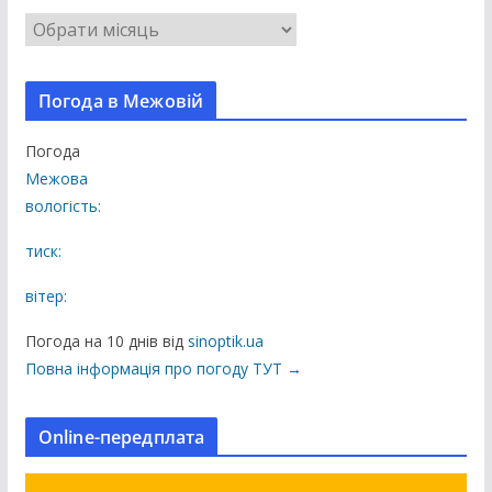
В
с
і
Погода в Межовій
п
у
Погода
б
Межова
л
вологість:
і
к
тиск:
а
вітер:
ц
і
Погода на 10 днів від
sinoptik.ua
ї
Повна інформація про погоду ТУТ →
н
а
Online-передплата
с
а